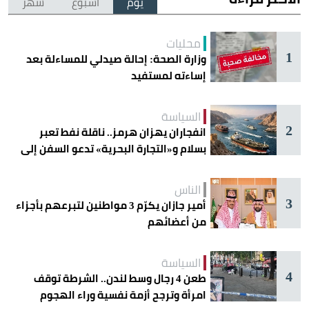
يوم
أسبوع
شهر
محليات
1
وزارة الصحة: إحالة صيدلي للمساءلة بعد
إساءته لمستفيد
السياسة
2
انفجاران يهزان هرمز.. ناقلة نفط تعبر
بسلام و«التجارة البحرية» تدعو السفن إلى
الحذر
الناس
3
أمير جازان يكرّم 3 مواطنين لتبرعهم بأجزاء
من أعضائهم
السياسة
4
طعن 4 رجال وسط لندن.. الشرطة توقف
امرأة وترجح أزمة نفسية وراء الهجوم