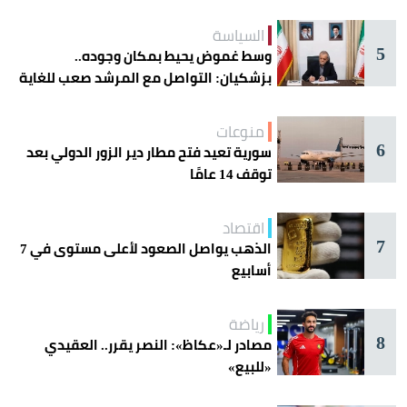
السياسة
5
وسط غموض يحيط بمكان وجوده..
بزشكيان: التواصل مع المرشد صعب للغاية
منوعات
6
سورية تعيد فتح مطار دير الزور الدولي بعد
توقف 14 عامًا
اقتصاد
7
الذهب يواصل الصعود لأعلى مستوى في 7
أسابيع
رياضة
8
مصادر لـ«عكاظ»: النصر يقرر.. العقيدي
«للبيع»