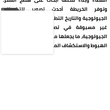
وتوفر الخريطة أحدث تصوير للتكوينات
الجيولوجية والتاريخ التطوري للقمر، مع تحديثات
غير مسبوقة في تصنيف الصخور والحقب
الجيولوجية، ما يجعلها مرجعًا علميًا جديدًا لمهام
الهبوط والاستكشاف المستقبلية.
خريطة ترصد آلاف الفوهات والأحواض
وأوضح معهد الجيولوجيا التابع للأكاديمية الصينية
للعلوم الجيولوجية، وفقًا لوكالة الأنباء الصينية
«شينخوا»، أن الخريطة الجديدة، التي يبلغ طولها نحو
280 سنتيمترًا وارتفاعها 120 سنتيمترًا، تتضمن خرائط