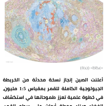
«عكاظ» (جدة)
أعلنت الصين إنجاز نسخة محدثة من الخريطة
الجيولوجية الكاملة للقمر بمقياس 1:5 مليون،
في خطوة علمية تعزز طموحاتها في استكشاف
الفضاء وبناء محطة أبحاث على سطح القمر.