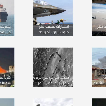
ة تهز
انفجارات عنيفة تهز
جنوب إيران.. أمريكا:
في قص
نا ضربات
بدء سلسلة ضربات
لزورقين 
قوية
ف
قصف مواقع في جزيرة
هرباً 
سرائيلية
كمران.. والحوثي يقر
هو الأع
بمقتل عدد من عناصره
الحوثي 
في الحديدة
التواصل