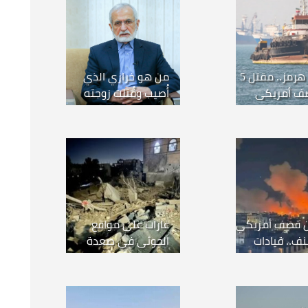
معركة هرمز.. مقتل 5
من هو خرازي الذي
ف أمريكي
أُصيب وقُتلت زوجته
إيرانيين
بقصف منزله؟
من قصف أمريكي
غارات على مواقع
نف.. قيادات
الحوثي في صعدة
تعتزل وسائل
وعمران.. ومسؤول
 الاجتماعي
أمريكي: العمليات لن
تتوقف