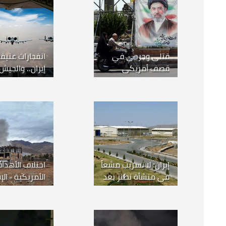
قتلى وجرحى في
انفجارات عنيف
قصف أمريكي
إيران.. والجيش
يستهدف «بوشهر»
الأمريكي: نفذ
و«بندر عباس»
جديدة
و«سيريك»
إيران: لا تسريب مشعاً
اختلاف الأهدا
في منشأة نطنز بعد
الأمريكية - الإ
قصفها
في إيران