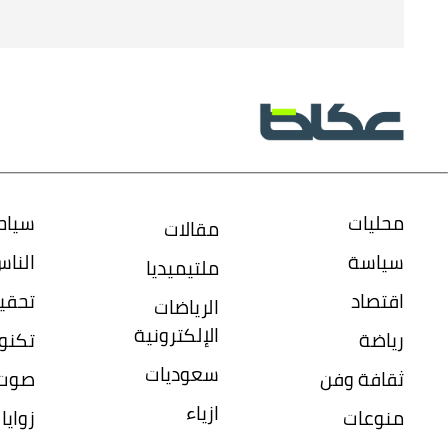
محليات
سياح
مقالات
سياسة
النا
ملتيميديا
اقتصاد
تحقي
الرياضات
الإلكترونية
رياضة
تكنول
سعوديات
ثقافة وفن
صوت 
ازياء
منوعات
زواي