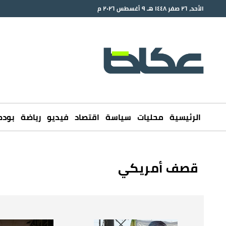
الأحد، ٢٦ صفر ١٤٤٨ هـ ٩ أغسطس ٢٠٢٦ م
الرئيسية
محليات
سياسة
اقتصاد
فيديو
رياضة
بود
قصف أمريكي