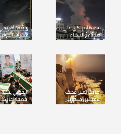
قصف أمريكي على
قصف أمريكي
صنعاء والبيضاء
مقرات الحوثي
وصعدة.. وترمب: سيتم
صنعاء.. والملي
القضاء على الحوثيين
شخصاً
أمريكا تعلن قصف
سفينتين مسيرتين
قصف أمريكي
حوثيتين و3 صواريخ
الحديدة