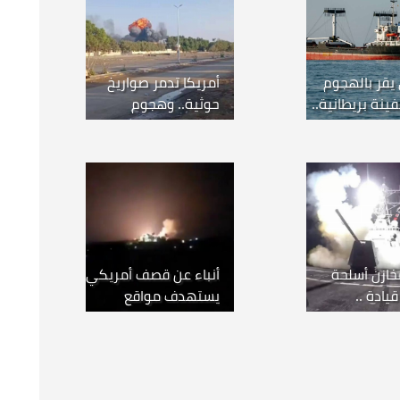
يقر بالهجوم
أمريكا تدمر صواريخ
نة بريطانية..
حوثية.. وهجوم
وأمريكا تدمر 4 صواريخ
يستهدف سفينة شرق
 مفخخة
عدن
خازن أسلحة
أنباء عن قصف أمريكي
يادة ..
يستهدف مواقع
 ولندن
للحوثي في صعدة
ثيا