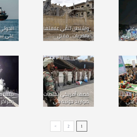
 على
واشنطن تنفي علاقتها
الحوثي 
ين في
بالضربات.. مقتل
على سفي
شيا تُقر
وإصابة 40 شخصاً
بمقتل وإصابة 18
بينهم إيراني في
وقوارب
هجوم على سورية
الحوثي يشيع 17 قتيلاً..
قصف أمريكي لمنصات
بينها م
 على
صواريخ حوثية في
ومراكز ق
صعدة والحديدة
واشنطن
تقصفان 36 هدفا حو
>
2
1