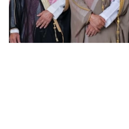
له سعد، في إحدى قاعات الأفراح بمحافظة تربة، وسط
 والتبريكات، متمنين للعروسين حياةً زوجيةً سعيدة.
ة التالية