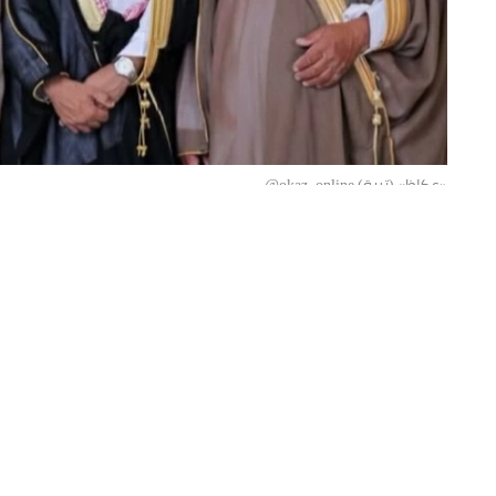
«عكاظ» (تربة) okaz_online@
احتفل محمد بن عبدالله بن معنز البقمي بزفاف نج
حضور عدد من الأهل والأصدقاء الذين قدموا التهاني
المقال