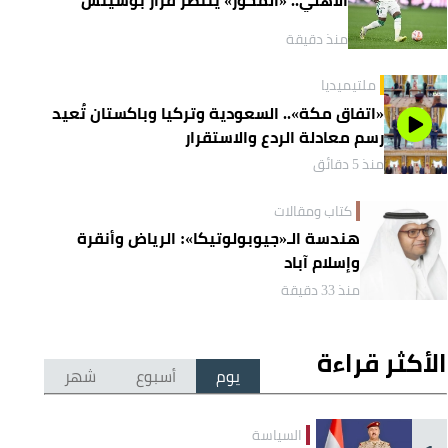
منذ دقيقة
ملتيميديا
«اتفاق مكة».. السعودية وتركيا وباكستان تُعيد
رسم معادلة الردع والاستقرار
منذ 5 دقائق
كتاب ومقالات
هندسة الـ«جيوبولوتيكا»: الرياض وأنقرة
وإسلام آباد
منذ 33 دقيقة
الأكثر قراءة
يوم
أسبوع
شهر
السياسة