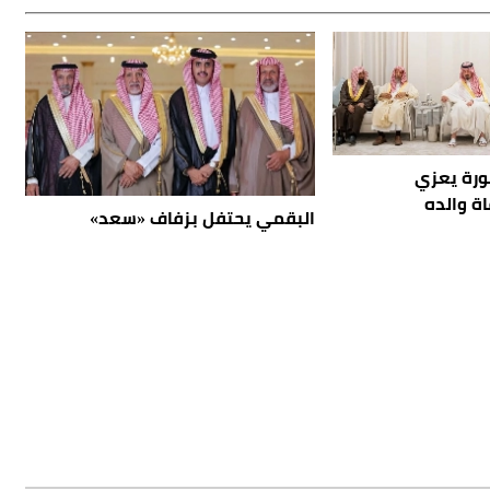
نورة يعزي
ة والده
البقمي يحتفل بزفاف «سعد»