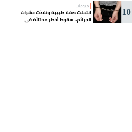
منوعات
10
انتحلت صفة طبيبة ونفذت عشرات
الجرائم.. سقوط أخطر محتالَة في
الجزائر