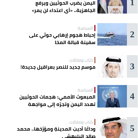
1
اليمن يضرب الحوثيين ويرفع
الجاهزية.. «أي اعتداء لن يمر»
السياسة
2
إحباط هجوم إرهابي حوثي على
سفينة قبالة المخا
كتاب ومقالات
3
موسم جديد للنصر بعراقيل جديدة!
السياسة
4
المبعوث الأممي: هجمات الحوثيين
تهدد اليمن وتجرّه إلى مواجهة
إقليمية
كتاب ومقالات
5
وداعًا أديبَ المدينةِ ومؤرّخها.. محمد
صالح البليهشي