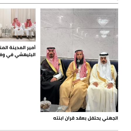
أمير المدينة الم
البليهشي في وفا
الجهني يحتفل بعقد قران ابنته