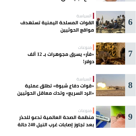
السياسة
6
القوات المسلحة اليمنية تستهدف
مواقع الحوثيين
منوعات
7
«فأر» يسرق مجوهرات بـ 12 ألف
دولار!
السياسة
8
«قوات دفاع شبوة» تطلق عملية
«الرد السريع» وتدك معاقل الحوثيين
منوعات
9
منظمة الصحة العالمية تدعو للحذر
بعد تجاوز إصابات غرب النيل 240 حالة