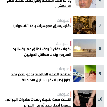
وداعًا أديبَ المدينةِ ومؤرّخها.. محمد صالح
البليهشي
منوعات
7
«فأر» يسرق مجوهرات بـ 12 ألف دولار!
السياسة
8
«قوات دفاع شبوة» تطلق عملية «الرد
السريع» وتدك معاقل الحوثيين
منوعات
9
منظمة الصحة العالمية تدعو للحذر بعد
تجاوز إصابات غرب النيل 240 حالة
منوعات
10
انتحلت صفة طبيبة ونفذت عشرات الجرائم..
سقوط أخطر محتالَة في الجزائر