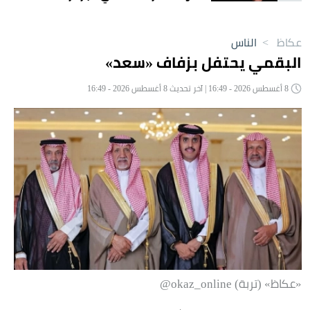
عكاظ
>
الناس
البقمي يحتفل بزفاف «سعد»
8 أغسطس 2026 - 16:49 | آخر تحديث 8 أغسطس 2026 - 16:49
«عكاظ» (تربة) okaz_online@