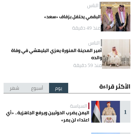
الناس
البقمي يحتفل بزفاف «سعد»
منذ 49 دقيقة
الناس
أمير المدينة المنورة يعزي البليهشي في وفاة
والده
منذ 59 دقيقة
الأكثر قراءة
يوم
أسبوع
شهر
السياسة
1
اليمن يضرب الحوثيين ويرفع الجاهزية.. «أي
اعتداء لن يمر»