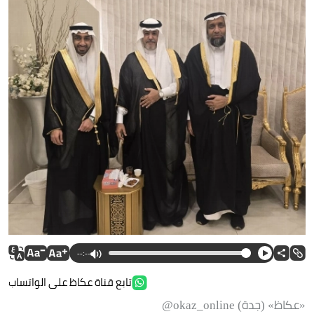
--:--
تابع قناة عكاظ على الواتساب
«عكاظ» (جدة) okaz_online@