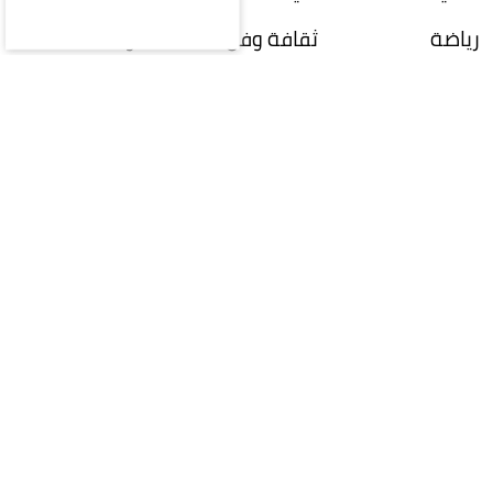
رياضة
ثقافة وفن
منوعات
مقالات
ملتيميديا
الرياضات
الإلكترونية
سعوديات
ازياء
سياحة
الناس
تحقيقات
تكنولوجيا
صوت المواطن
زوايا متخصصة
مركز المعلومات
فيديو
بودكاست
مباشر
الشروط والأحكام
حول المؤسسة
إدارة التحرير
للإعلان
إتصل بنا
الإشتراكات
مباشر