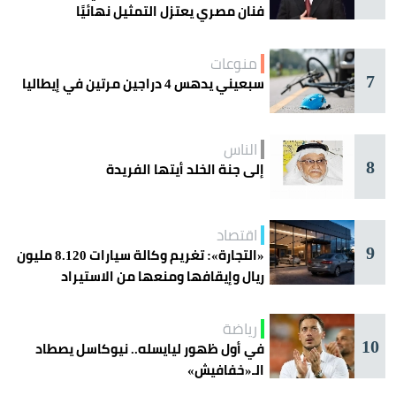
فنان مصري يعتزل التمثيل نهائيًا
منوعات
7
سبعيني يدهس 4 دراجين مرتين في إيطاليا
الناس
8
إلى جنة الخلد أيتها الفريدة
اقتصاد
9
«التجارة»: تغريم وكالة سيارات 8.120 مليون
ريال وإيقافها ومنعها من الاستيراد
رياضة
10
في أول ظهور ليايسله.. نيوكاسل يصطاد
الـ«خفافيش»