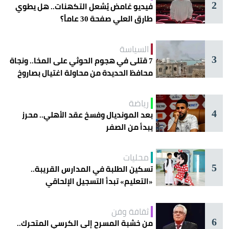
2
فيديو غامض يُشعل التكهنات.. هل يطوي
طارق العلي صفحة 30 عاماً؟
السياسة
3
7 قتلى في هجوم الحوثي على المخا.. ونجاة
محافظ الحديدة من محاولة اغتيال بصاروخ
رياضة
4
بعد المونديال وفسخ عقد الأهلي.. محرز
يبدأ من الصفر
محليات
5
تسكين الطلبة في المدارس القريبة..
«التعليم» تبدأ التسجيل الإلحاقي
للمستجدين
ثقافة وفن
6
من خشبة المسرح إلى الكرسي المتحرك..