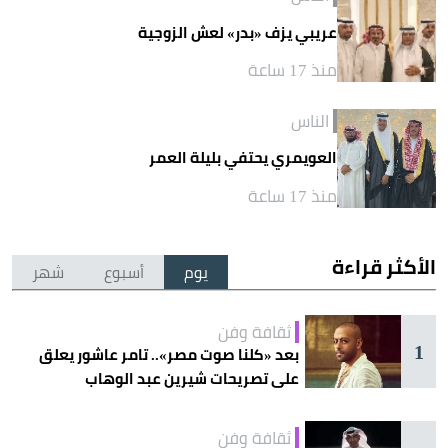
عريبي يزف «بدر» لعش الزوجية
منذ 17 ساعة
الناس
العويمري يحتفي بليلة العمر
منذ 17 ساعة
الأكثر قراءة
يوم
أسبوع
شهر
ثقافة وفن
1
بعد «كلنا صوت مصر».. تامر عاشور يعلق
على تصريحات شيرين عبد الوهاب
ثقافة وفن