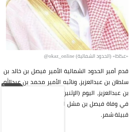
«عكاظ» (الحدود الشمالية) okaz_online@
قدم أمير الحدود الشمالية الأمير فيصل بن خالد بن
سلطان بن عبدالعزيز، ونائبه الأمير محمد بن عبدالله
بن عبدالعزيز، اليوم (الإثنين)، تعازيهما ومواساتهما
في وفاة فيصل بن مشل التمياط، شيخ التومان من
قبيلة شمر.