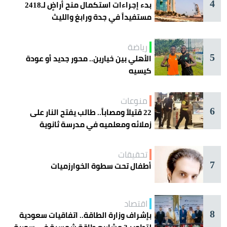
4
بدء إجراءات استكمال منح أراضٍ لـ2418
مستفيداً في جدة ورابغ والليث
رياضة
5
الأهلي بين خيارين.. محور جديد أو عودة
كيسيه
منوعات
6
22 قتيلاً ومصاباً.. طالب يفتح النار على
زملائه ومعلميه في مدرسة ثانوية
تحقيقات
7
أطفال تحت سطوة الخوارزميات
اقتصاد
8
بإشراف وزارة الطاقة.. اتفاقيات سعودية