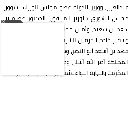
عبدالعزيز، ووزير الدولة عضو مجلس الوزراء لشؤون
مجلس الشورى (الوزير المرافق) الدكتور عصام بن
سعد بن سعيد، وأمين محافظة جدة إحسان بافقيه،
وسفير خادم الحرمين الشريفين لدى جمهورية تركيا
فهد بن أسعد أبو النصر، وسفير جمهورية تركيا لدى
المملكة أمر الله أشلر، ومدير شرطة منطقة مكة
المكرمة بالنيابة اللواء عثمان بن عبدالرحمن اليوسف،
ومدير المراسم الملكية بمنطقة مكة المكرمة أحمد
بن عبدالله بن ظافر.
المقالة التالية