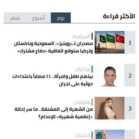
الأكثر قراءة
يوم
أسبوع
شهر
السياسة
1
مصدران لـ«رويترز»: السعودية وباكستان
وتركيا ستوقع اتفاقية «دفاع مشترك»
اليوم في جدة
محليات
2
بينهم طفل وامرأة.. 11 مصاباً باعتداءات
حوثية على نجران
منوعات
3
من الشهرة إلى المشنقة.. ما سر إحالة
«إعلامية شهيرة» للإعدام؟
محليات