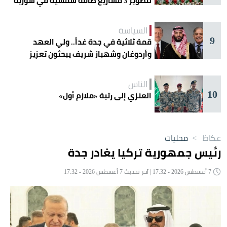
لتطوير 3 مشاريع طاقة شمسية في سورية
السياسة
9
قمة ثلاثية في جدة غداً.. ولي العهد
وأردوغان وشهباز شريف يبحثون تعزيز
التعاون
الناس
10
العنزي إلى رتبة «ملازم أول»
عكاظ
>
محليات
رئيس جمهورية تركيا يغادر جدة
7 أغسطس 2026 - 17:32 | آخر تحديث 7 أغسطس 2026 - 17:32