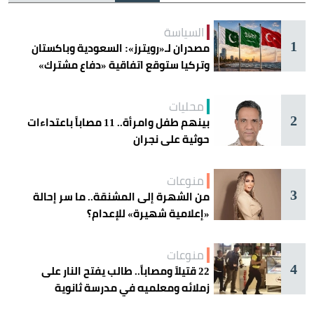
السياسة
1
مصدران لـ«رويترز»: السعودية وباكستان
وتركيا ستوقع اتفاقية «دفاع مشترك»
اليوم في جدة
محليات
2
بينهم طفل وامرأة.. 11 مصاباً باعتداءات
حوثية على نجران
منوعات
3
من الشهرة إلى المشنقة.. ما سر إحالة
«إعلامية شهيرة» للإعدام؟
منوعات
4
22 قتيلاً ومصاباً.. طالب يفتح النار على
زملائه ومعلميه في مدرسة ثانوية