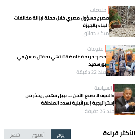
منوعات
مصرع مسؤول مصري خلال حملة لإزالة مخالفات
البناء بالجيزة
منذ 3 دقائق
منوعات
مصر: جريمة غامضة تنتهي بمقتل مسن في
بورسعيد
منذ 22 دقيقة
السياسة
«القوة لا تصنع الأمن».. نبيل فهمي يحذر من
إستراتيجية إسرائيلية تهدد المنطقة
منذ 26 دقيقة
الأكثر قراءة
يوم
أسبوع
شهر