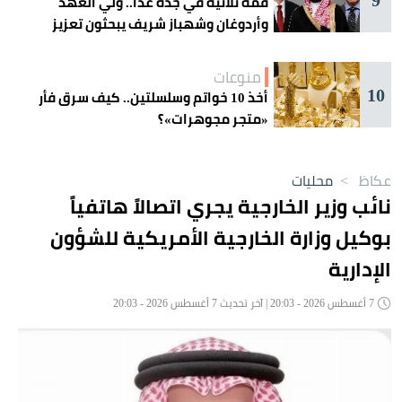
قمة ثلاثية في جدة غداً.. ولي العهد
وأردوغان وشهباز شريف يبحثون تعزيز
التعاون
منوعات
10
أخذ 10 خواتم وسلسلتين.. كيف سرق فأر
«متجر مجوهرات»؟
عكاظ
>
محليات
نائب وزير الخارجية يجري اتصالاً هاتفياً
بوكيل وزارة الخارجية الأمريكية للشؤون
الإدارية
7 أغسطس 2026 - 20:03 | آخر تحديث 7 أغسطس 2026 - 20:03