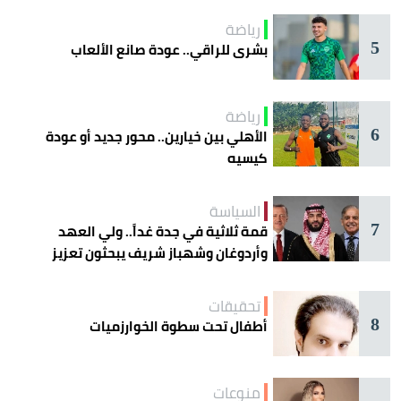
رياضة
5
بشرى للراقي.. عودة صانع الألعاب
رياضة
6
الأهلي بين خيارين.. محور جديد أو عودة
كيسيه
السياسة
7
قمة ثلاثية في جدة غداً.. ولي العهد
وأردوغان وشهباز شريف يبحثون تعزيز
التعاون
تحقيقات
8
أطفال تحت سطوة الخوارزميات
منوعات