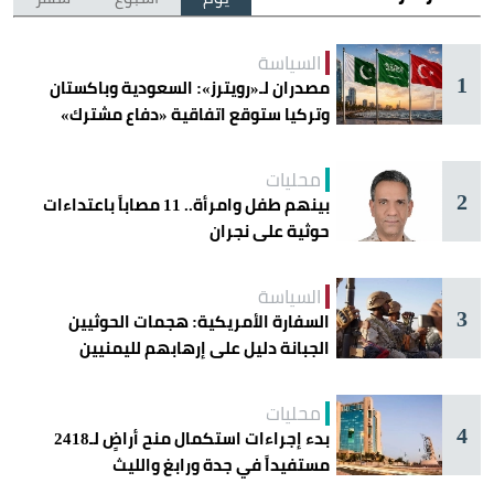
السياسة
1
مصدران لـ«رويترز»: السعودية وباكستان
وتركيا ستوقع اتفاقية «دفاع مشترك»
اليوم في جدة
محليات
2
بينهم طفل وامرأة.. 11 مصاباً باعتداءات
حوثية على نجران
السياسة
3
السفارة الأمريكية: هجمات الحوثيين
الجبانة دليل على إرهابهم لليمنيين
محليات
4
بدء إجراءات استكمال منح أراضٍ لـ2418
مستفيداً في جدة ورابغ والليث