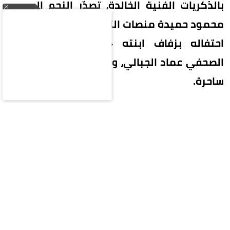
بالذكريات الفنية الخالدة، تصدّر النجم المصري
محمود حميدة منصات التواصل الاجتماعي، عقب
احتفاله بزفاف ابنته «أمنية» على المصور
الصحفي عماد الجبالي، وسط حضور دافئ وأجواء
ساحرة.
خطف القلوب محمود حميدة بمشهد عاطفي نادراً ما
يتكرر، حيث قدم رقصة خاصة جداً مع ابنته العروس
على ألحان أغنيته الشهيرة «يا بتاع التفاح»، والتي كان
قد قدمها بصوته عام 1994 ضمن أحداث فيلمه
الأيقوني «حرب الفراولة» الذي شاركته بطولته
النجمة يسرا، ليُعيد للذاكرة مشهداً استثنائياً عمره
32 عاماً.