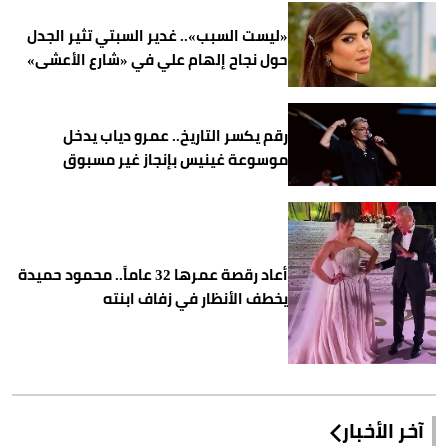
«ليست السبب».. غدير السبتي تثير الجدل
حول نجاح إلهام علي في «شارع الأعشى»
رقم يكسر التاريخ.. عمرو دياب يدخل
موسوعة غينيس بإنجاز غير مسبوق
أعاد رقصة عمرها 32 عاماً.. محمود حميدة
يخطف الأنظار في زفاف ابنته
آخر الأخبار