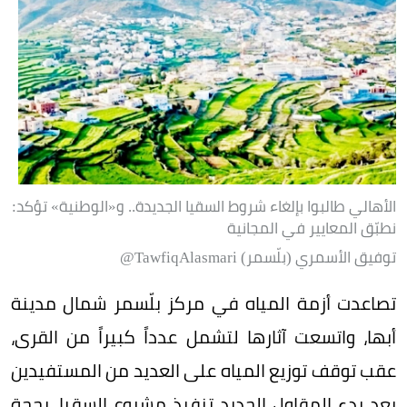
الأهالي طالبوا بإلغاء شروط السقيا الجديدة.. و«الوطنية» تؤكد:
نطبّق المعايير في المجانية
توفيق الأسمري (بلّسمر) TawfiqAlasmari@
تصاعدت أزمة المياه في مركز بلّسمر شمال مدينة
أبها، واتسعت آثارها لتشمل عدداً كبيراً من القرى،
عقب توقف توزيع المياه على العديد من المستفيدين
بعد بدء المقاول الجديد تنفيذ مشروع السقيا، بحجة