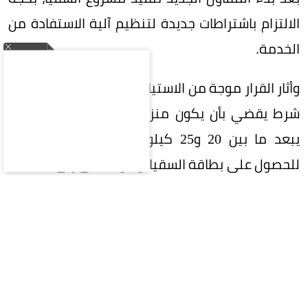
الالتزام باشتراطات جديدة لتنظيم آلية الاستفادة من
الخدمة.
وأثار القرار موجة من الاستياء بين الأهالي، بعد اعتماد
شرط يقضي بأن يكون منزل المستفيد ضمن نطاق
يبعد ما بين 20 و25 كيلومتراً عن محطة التحلية
للحصول على بطاقة السقيا، وهو ما أدى إلى استبعاد
عدد كبير من القرى والأسر المحتاجة من الاستفادة
من الخدمة.
وأوضح طراد بن علي آل مصعفق، أن تطبيق هذا
الشرط لا يراعي الطبيعة الجبلية الوعرة للمنطقة،
التي تجعل نقل المياه عبر الصهاريج الخاصة أمراً بالغ