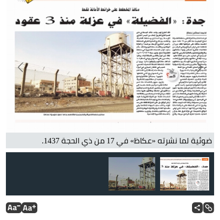
طرق مخطط الفضيلة تفتقد للسفلتة والخدمات. (عكاظ)