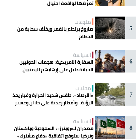
تعرُّضها لواقعة احتيال
منوعات
5
صاروخ يرتطم بالقمر ويخلّف سحابة من
الحطام
السياسة
6
السفارة الأمريكية: هجمات الحوثيين
الجبانة دليل على إرهابهم لليمنيين
محليات
7
«الأرصاد»: طقس شديد الحرارة وغبار يحدّ
الرؤية.. وأمطار رعدية على جازان وعسير
السياسة
8
مصدران لـ«رويترز»: السعودية وباكستان
وتركيا ستوقع اتفاقية «دفاع مشترك»