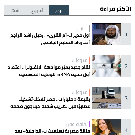
الأكثر قراءة
يوم
أسبوع
شهر
الناس
1
أول مدير لـ«أم القرى».. رحيل راشد الراجح
أحد رواد التعليم الجامعي
منوعات
2
لقاح جديد يغيّر مواجهة الإنفلونزا.. اعتماد
أول تقنية mRNA للوقاية الموسمية
منوعات
3
بقيمة 3 مليارات.. مصر تفكك تشكيلًا
عصابيًا قبل تهريب شحنة كبتاجون ضخمة
ثقافة وفن
4
فنانة مصرية تستغيث بـ«الداخلية» بعد