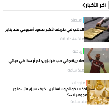
آخر الأخبار
اقتصاد
الذهب في طريقه لأكبر صعود أسبوعي منذ يناير
منذ 44 دقيقة
رياضة
صلاح يقع في حب طرابزون: لم أر هذا في حياتي
منذ ساعة
منوعات
أخذ 10 خواتم وسلسلتين.. كيف سرق فأر «متجر
مجوهرات»؟
منذ ساعة