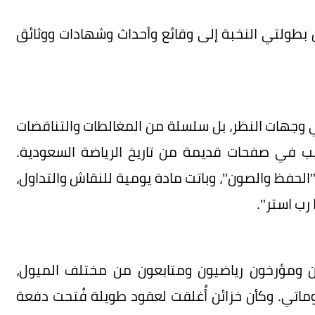
ن بطولتي النخبة إلى وقائع وأحداث وشهادات ووثائق
 وجهات النظر، بل سلسلة من المغالطات والتناقضات
يب في صفحات قديمة من تاريخ الرياضة السعودية.
حفظ والصون"، وباتت مادة يومية للنقاش والتداول،
 رب استر".
يون ومؤرخون رياضيون ومتابعون من مختلف الميول،
ماتي. وكأن خزائن أُغلقت لعقود طويلة فُتحت دفعة