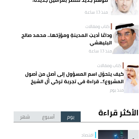
منذ 13 ساعة
كتاب ومقالات
وداعًا أديبَ المدينةِ ومؤرّخها.. محمد صالح
البليهشي
منذ 13 ساعة
كتاب ومقالات
كيف يتحوّل اسم المسؤول إلى أصلٍ من أصول
المشروع؟.. قراءة في تجربة تركي آل الشيخ
واقتصاد الانتباه
منذ يوم
الأكثر قراءة
يوم
أسبوع
شهر
اقتصاد