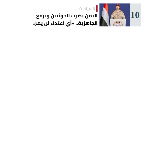
السياسة
10
اليمن يضرب الحوثيين ويرفع
الجاهزية.. «أي اعتداء لن يمر»