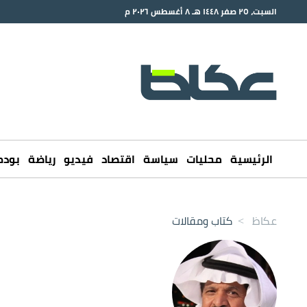
السبت، ٢٥ صفر ١٤٤٨ هـ ٨ أغسطس ٢٠٢٦ م
الرئيسية
محليات
سياسة
اقتصاد
فيديو
رياضة
بود
عكاظ
>
كتاب ومقالات