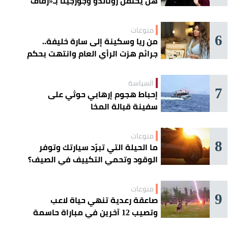
هل يحتفل رونالدو وجورجينا بـ«زفاف
القرن» غداً؟
منوعات
6
من ريا وسكينة إلى سارة خليفة..
جرائم هزت الرأي العام وانتهت بحكم
الإعدام
السياسة
7
إحباط هجوم إرهابي حوثي على
سفينة قبالة المخا
منوعات
8
ما الحيلة التي تبرّد سيارتك وتوفر
الوقود وتحمي التكييف في الصيف؟
منوعات
9
صاعقة رعدية تنهي حياة لاعب
وتصيب 12 آخرين في مباراة حاسمة