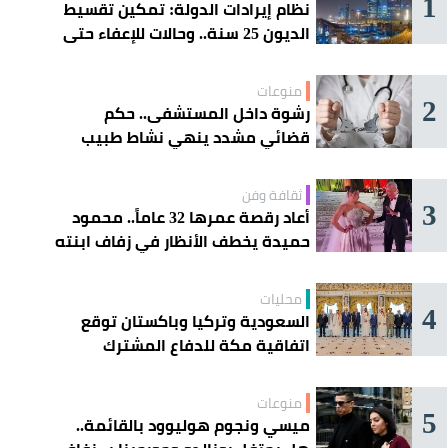
1
نظام إيرادات الدولة: تمكين تقسيط
الديون 25 سنة.. وحالات للإعفاء حتى
مليون ريال
منوعات
2
رشوة داخل المستشفى.. حكم
قضائي مشدد ينهي نشاط طبيب
مغربي
ثقافة وفن
3
أعاد رقصة عمرها 32 عاماً.. محمود
حميدة يخطف الأنظار في زفاف ابنته
محليات
4
السعودية وتركيا وباكستان توقع
اتفاقية مكة للدفاع المشترك
منوعات
5
ميسي ونجوم هوليوود بالقائمة..