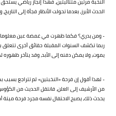
النخبة مرتين متتاليتين، فهذا إنجاز رياضي يستحق ا
الحدث الأبرز، بعدما تحولت الأنظار فجأة إلى التاريخ، 
- ومن يدري؟ فكما ظهرت في غمضة عين معلومات ووث
ربما تكشف السنوات المقبلة حقائق أخرى تتعلق بأح
يموت، ولا يمكن دفنه إلى الأبد، وقد يتأخر ظهوره ل
- لهذا أقول إن فرحة «النخبتين» لم تتراجع بسبب بط
من الأرشيف إلى العلن، فانتقل الحديث من الكؤوس 
يحدث ذلك، يصبح الاحتفال نفسه مجرد فرحة ميتة أم