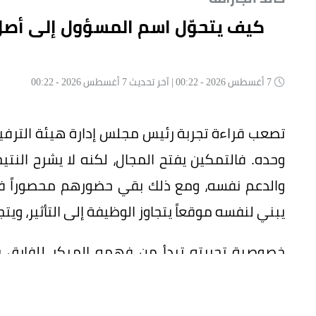
كيف يتحوّل اسم المسؤول إلى أصلٍ
7 أغسطس 2026 - 00:22 | آخر تحديث 7 أغسطس 2026 - 00:22
تصعب قراءة تجربة رئيس مجلس إدارة هيئة الترفي
وحده. فالتمكين يفتح المجال، لكنه لا يشرح النتي
والدعم نفسه، ومع ذلك بقي حضورهم محصوراً في
يبني لنفسه موقعاً يتجاوز الوظيفة إلى التأثير، ويتج
خصوصية تجربته تبدأ من فهمه المبكر للفارق بي
التنفيذي يمكن قياسه بعدد الفعاليات، وحجم الحض
-على أهميتها- لا تضمن أن يتحوّل النجاح إلى قيمة