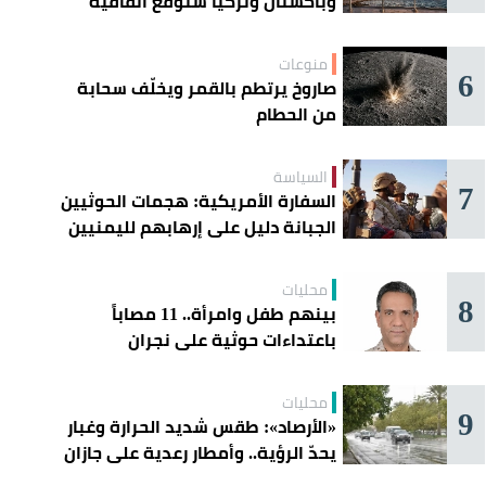
وباكستان وتركيا ستوقع اتفاقية
«دفاع مشترك» اليوم في جدة
منوعات
6
صاروخ يرتطم بالقمر ويخلّف سحابة
من الحطام
السياسة
7
السفارة الأمريكية: هجمات الحوثيين
الجبانة دليل على إرهابهم لليمنيين
محليات
8
بينهم طفل وامرأة.. 11 مصاباً
باعتداءات حوثية على نجران
محليات
9
«الأرصاد»: طقس شديد الحرارة وغبار
يحدّ الرؤية.. وأمطار رعدية على جازان
وعسير