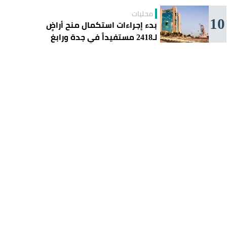
محليات
10
بدء إجراءات استكمال منح أراضٍ
لـ2418 مستفيداً في جدة ورابغ
والليث