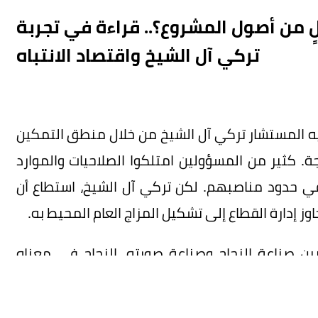
 من أصول المشروع؟.. قراءة في تجربة
تركي آل الشيخ واقتصاد الانتباه
ه المستشار تركي آل الشيخ من خلال منطق التمكين
جة. كثير من المسؤولين امتلكوا الصلاحيات والموارد
 حدود مناصبهم. لكن تركي آل الشيخ، استطاع أن
اوز إدارة القطاع إلى تشكيل المزاج العام المحيط به.
ن صناعة النجاح وصناعة صورته. النجاح في معناه
ور، والعوائد، ونوعية الشراكات. لكن هذه المؤشرات
 راسخة في الوعي العام. قد تنتهي الفعالية بانتهاء