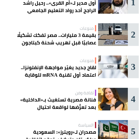
1
أول مدير لـ«أم القرى».. رحيل راشد
الراجح أحد رواد التعليم الجامعي
منوعات
2
بقيمة 3 مليارات.. مصر تفكك تشكيلًا
عصابيًا قبل تهريب شحنة كبتاجون
ضخمة
منوعات
3
لقاح جديد يغيّر مواجهة الإنفلونزا..
اعتماد أول تقنية mRNA للوقاية
الموسمية
ثقافة وفن
4
فنانة مصرية تستغيث بـ«الداخلية»
بعد تعرُّضها لواقعة احتيال
السياسة
5
مصدران لـ«رويترز»: السعودية