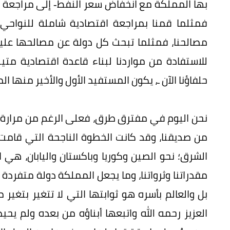
بها المملكة مع انخفاض سعر النفط- إلى مراجعة ش
فمثلما قمنا بمراجعة اقتصادية شاملة للنواحي 
مصالحنا، فمثلما تبحث كل دولة عن مصالحها علين
للاستفادة من مواردنا لبناء قاعدة اقتصادية متين
حلفاؤنا الآن ـ، يكون المستفيد الأول والأخير منها 
نحن اليوم في مفترق طرق، فعلى الرغم من مرارة ال
من صديقنا، وقد كانت الخطوة الناجحة التي قامت ب
الشرق؛ نحو الصين وكوريا وباكستان واليابان، هي
مقدراتنا وثرواتنا، وما يجعل المملكة دولة متفر
بل والعالم بأسره هو ثوابتها التي لا تتغير بتغير
العزيز رحمه الله واتبعها أبناؤه من بعده ولم يح