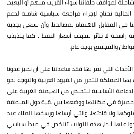
املة لمواقف حلفائنا سواء القريب منهم أو البعيد،
المالية نحتاج لإجراء مراجعة سياسية شاملة لدعم
ا في المقابل الاهتمام بمصالحنا، وأن نسعى بجدية
ة راسخة لا تتأثر بتذبذب أسعار النفط ـ كما يتذبذب
المواطن والمجتمع بوجه عام.
أحداث التي نمر بها فقد ساعدتنا على أن نميز عدونا
ها المملكة للتحرر من القيود الغربية والتوجه نحو
 الدعامة الأساسية للتخلص من الهيمنة الغربية على
دة مميزة في مكانتها ووضعها بين بقية دول المنطقة
 ملوكها ولا قادتها، والتي أرساها ورسخها الملك عبد
يدوا عنها أبدا، هذه الثوابت تتلخص في مبدأ سياسي