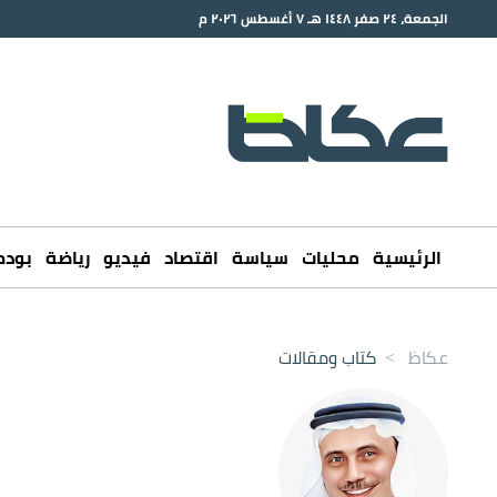
الجمعة، ٢٤ صفر ١٤٤٨ هـ ٧ أغسطس ٢٠٢٦ م
الرئيسية
محليات
سياسة
اقتصاد
فيديو
رياضة
بود
عكاظ
>
كتاب ومقالات