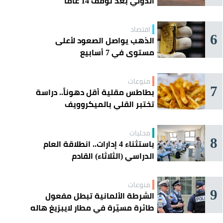
الدولي بعد توقف 14 عامًا
اقتصاد
6
الذهب يواصل الصعود لأعلى
مستوى في 7 أسابيع
منوعات
7
بطاطس مقلية أقل دهوناً.. دراسة
تختبر القلي بالميكروويف
محليات
8
باستثناء 4 إدارات.. انطلاقة العام
الدراسي (الثلاثاء) القادم
منوعات
9
الشرطة الألمانية تبطل مفعول
طائرة مسيّرة في مطار لايبزيغ هاله