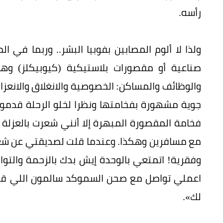
رأسه.
ولذا لا ألوم المصابين بفوبيا البشر.. وربما ف
صناعية أو مقصورات بلاستيكية (كيوبيكلز) وهو
والوظائف والمساكن: الخصوصية والانغلاق والانعز
جوية مشهورة بفخامتها ونظرا لخلو الرحلة قدموا
فخامة المقصورة المبهرة إلا أنني شعرت بالعزلة 
مع مسافرين وهكذا. وعندما قلت لصديقتي عن شعو
وفقرية! اتمتعي بالوحدة إيش بدك بالزحمة والتو
اعملي تواصل مع صحن السموكد سالمون اللي قدموا
لك».