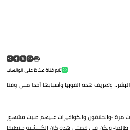
تابع قناة عكاظ على الواتساب
لبشر.. وتعريف هذه الفوبيا وأسبابها أخذا مني وقتا
ات مرة -والحلاقون والكوافيرات عليهم صيت مشهور
يما ظالما- ولكن في قصتي هذه كان الكليشيه منطبقا