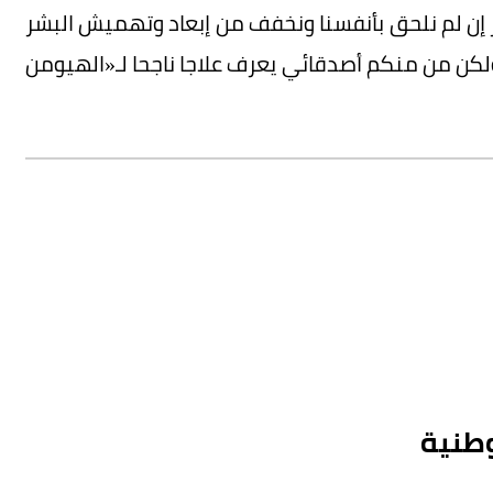
 إن لم نلحق بأنفسنا ونخفف من إبعاد وتهميش البشر
 ولكن من منكم أصدقائي يعرف علاجا ناجحا لـ«الهيومن
لوطنية