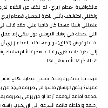
فالكوافيرة -مدام زيزي- لم تكف عن الكلام لدر
ولكنني اكتشفت بأنني ناكرة للجميل، فمدام زيزي وق
علمتني شيئا مهما كان خافيا علي، فقد قالت لي
اللي يضحك في وشك اليومين دول يبقى إما عمل ل
بقت توغوش (تقلق)» ويومها قلت لمدام زيزي أن 
إلي نظرة ذات مغزى وقالت: «بكرة الأيام تعلمك وت
هذا اذكرها الله يسهل لها.
فبعد تجارب كثيرة وجدت نفسي مصابة بهلع وتوتر شد
عمياء؟ يكون الإنسان ماشيا في طريقه فيجد من يضع
بقدمه أمامه ليوقعه أرضا أو من يرمي بطريقه بقش
زحلقة وزحلطة فائقة السرعة إلى أن يضرب رأسه 