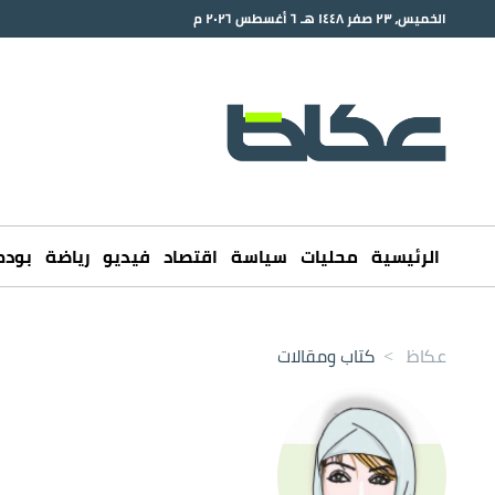
الخميس، ٢٣ صفر ١٤٤٨ هـ ٦ أغسطس ٢٠٢٦ م
الرئيسية
محليات
سياسة
اقتصاد
فيديو
رياضة
بود
عكاظ
>
كتاب ومقالات