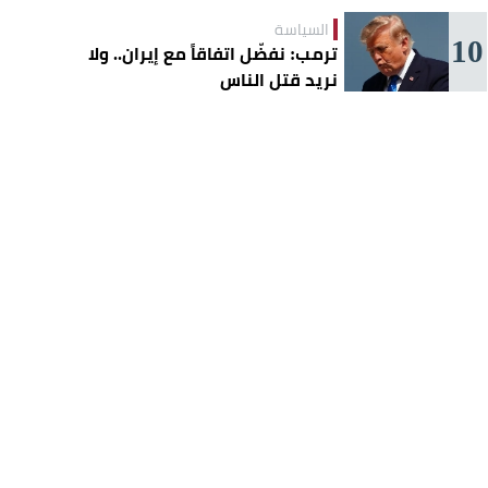
السياسة
10
ترمب: نفضّل اتفاقاً مع إيران.. ولا
نريد قتل الناس