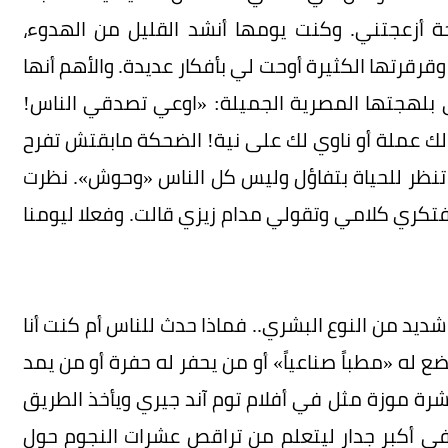
جة أزعجتني. وكنت يومها أنشد القليل من الهدوء،
رقرتها الكثيرة أوحت لي بأفكار عديدة. والأهم أنها
 بلهجتها المصرية الجميلة: «اوعي تصدقي الناس!
ك عملة أو ناوي لك على نية! الضحكة مابقتش تفرح
تنظر للحياة بتفاؤل وليس كل الناس «وحوش». نظرت
فتكري كلامي وتقولي مدام زيزي قالت. وفعلا ليومنا
يد من النوع البشري.. فماذا حدث للناس أم كنت أنا
 له «مطباً صناعياً» أو من يحفر له حفرة أو من يمد
رة موزة مثل في أفلام توم آند جيري ويأخذ الطريق
في أكبر جدار ليتعلم من تراقص عشرات النجوم حول