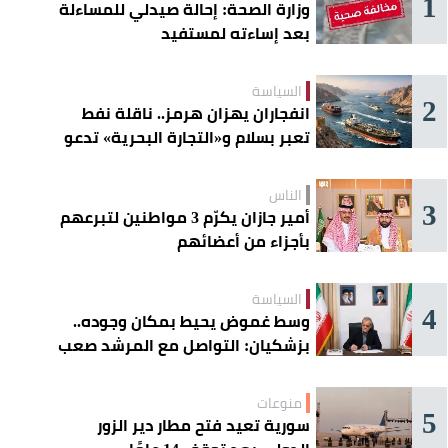
1
وزارة الصحة: إحالة صيدلي للمساءلة
بعد إساءته لمستفيد
السياسة
2
انفجاران يهزان هرمز.. ناقلة نفط
تعبر بسلام و«التجارة البحرية» تدعو
السفن إلى الحذر
الناس
3
أمير جازان يكرّم 3 مواطنين لتبرعهم
بأجزاء من أعضائهم
السياسة
4
وسط غموض يحيط بمكان وجوده..
بزشكيان: التواصل مع المرشد صعب
للغاية
منوعات
5
سورية تعيد فتح مطار دير الزور