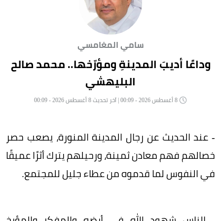
سامي المغامسي
وداعًا أديبَ المدينةِ ومؤرّخها.. محمد صالح
البليهشي
8 أغسطس 2026 - 00:09 | آخر تحديث 8 أغسطس 2026 - 00:09
- عند الحديث عن رجال المدينة المنورة، يصعب حصر
خصالهم فهم معادن ثمينة، ورحيلهم يترك أثرًا عميقًا
في النفوس لما قدموه من عطاء جليل للمجتمع.
- الناس شهود الله في أرضه والمفكر والمؤرخ