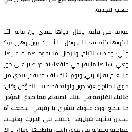
مهب النجدية.
عورته في قلبه، وقال؛ دواها عندي، ون قاله الله
لاكويها كيّة معرقاة، وكل ما أحترك يونّ، وهي تردّ؛
جِنّي؛ ومضت الأيام، والرجال ما تقوم همته عليها،
وهي لسانها ما يقر في حلقها؛ تحنم؛ صبر على جور
ما يعلم به إلا ربي، ويوم شاف نفسه؛ يقدر يبدي من
فوق الجناح ويعوّد دون ونونه؛ قصد بيت المؤذن وقال؛
طالبك المُلزمة في بنتك الصنقاء، فما صدّق المؤذن
ما سمع، وردّ؛ عنوّتك تنشرى يا رفيقي، سمعت أم
جدعان فشبّت شبايبها، وتلقته في الدرجة، وطيحت
عمامته وعقاله من فوق رأسه؛ فلطمها، وقال؛ تراك