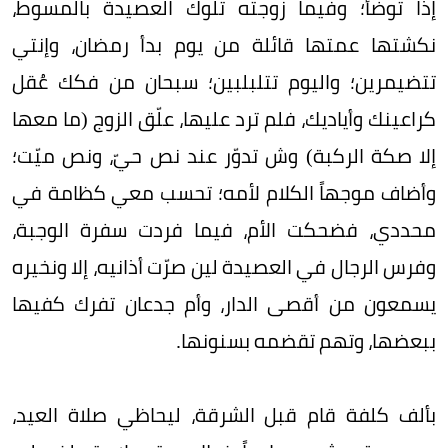
إذا توضأ؛ وفيما زوجته تلوك العصيدة بالمسوط،
نكشتها عمتها قائلة من يوم بدأ رمضان، وإنتي
تتضيمرين؛ واليوم تتلبلبين؛ سبحان من فكك عُقل
كراعينك وأياديك، فلم ترد عليها، علّق الزوج (ما معها
إلا صكة الركبة) وش تدوّر عند نص حيّ، ونص ميّت؛
وأضاف موجهاً الكلام لأمه؛ تحسب معي كظامة في
محددي، فضحكت الأم، فيما فردت سفرة الوجبة،
وفرس الرجال في العصيدة لين صرّت أذانيه، إلا ونخيره
يسمعون من أقصى الدار، وأم جدعان تفرك كفيها
ببعضها، وتهم تقضمه بسنونها.
بألف كلفة قام قبل الشرقة، ليحاظي صلاة العيد،