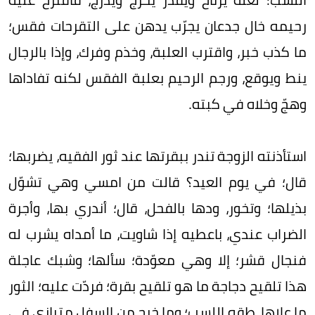
رحيمه خال جدعان يجرّب يدهن على التقرحات فقس؛
ما كذب خبر، واقترب العلبة، وخذم وفرك، وإذا بالرجال
ينط ويوقع، ورجم الرحيم بعلبة الفقس لكنه تفاداها
وهجّ وخلاه في كبته.
استأذنته الزوجة تندر ببقرتها عند ثور الفقيه، يضربها؛
قال؛ في يوم العيد؟ قالت من امسي وهي تشوّل
بذيلها؛ وتخور، ودها بالفحل، قال؛ أندري بها، وأجرة
الضراب عندي، باعطيه إذا شاويت، ما أمداه يشرب له
فنجال قشر؛ إلا وهي معوّدة؛ سألها؛ وشبك عاجلة
هذا تلقيح دجاجة ما هو تلقيح بقرة؛ فردّت عليه؛ الثور
ما علاها، طقه اللسب؛ وما خرج من السفل متبازي في