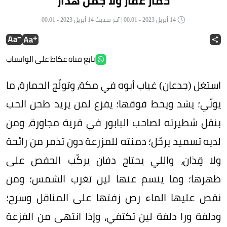
حمار عفّار ولا جمل هدّار
14 أبريل 2023 - 00:01 | آخر تحديث 14 أبريل 2023 - 00:01
تابع قناة عكاظ على الواتساب
استغل (جدعان) غياب أبوه في مكة، وتولّج الحمارة، ما
يونّي؛ يشد ويحط فوقها؛ يفزع لمن يريد طحن الحب
بنقل شطيرته لصاحب البابور في قرية مجاورة، ومن
لديه تسميد يرحّل؛ دمنته للمزرعة دون تذمر من رائحة
ولا قِذان، واللي يحتاج دفان يركّب الحفص على
ظهرها؛ وما ينسم عنها لين تغرب الشمس؛ ومن
نقص عليها الماء رص زفتها على المناقل وسرح؛
ودلفة ورا دلفة لين تكتفي، وإذا انتهى من الفزعة