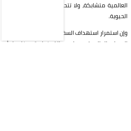
العالمية متشابكة، ولا تتحمل تعطيل أحد شرايينها
الحيوية.
وإن استمرار استهداف السفن التجارية وتهديد خطوط
الإمداد العالمية يرسل رسالة خطيرة مفادها أن
الفوضى يمكن أن تحل محل القانون، وإن استخدام
الممرات البحرية كورقة ضغط سياسية أو عسكرية
يمثل انتهاكاً للقوانين الدولية.
المقالة التالية
آخر الأخبار