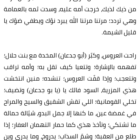
من ذيك لذيك، خرجت أمه عليه، وسدت ثمه بالعمامة
وهي تردد؛ مرتنا مرتنا الله يبرد نوّك ويطفي ضوّك يا
قليل الشيمة.
راحت العروس، وكبّر (أبو جدعان) المخدة مع بنت حلال؛
تفهمه بالإشارة؛ وتتعيا كيف تقل به؛ وأمه تراقب
وتتعجب؛ وإذا قفّت العروس؛ تنشده؛ منين انتخشت
هذي المزرية، السود فالك يا (يا بو جدعان) وتضيف؛
تخلي القومانية؛ اللي تقش الشقيق والسيح والمراح
في غمضة عين، ما كنها إلا جمل البدو، شيّالة حمالة
ما تشتكي؛ وتأخذ هذي كما حمار التهمان العفار؛ إذا
طلع من العقبة؛ وشمّ السذاب؛ يدروخ، وما يدري وين