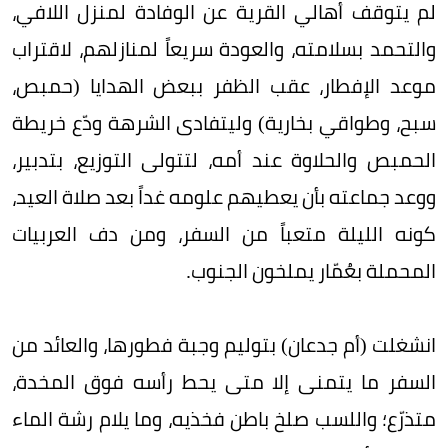
لم يتوقف أهالي القرية عن الوفادة لمنزل اللافي،
والتحمد بسلامته، والعودة سريعاً لمنازلهم، لاقتراب
موعد الإفطار، عقب الظفر ببعض الهدايا (حمبص،
سبح، وطواقي بخارية) وليتفادى الشرهة ودّع خريطة
الحمبص والحلاوة عند أمه، لتتولى التوزيع، بتدبير،
ووعد جماعته بأن يعطيهم علومه غداً بعد صلاة العيد،
كونه الليلة متعباً من السفر، ومن دف العربيات
المحملة بعُمّار يملخون الجنوب.
انشغلت (أم جدعان) بتوليم وجبة فطورها، والعائد من
السفر ما يتمنى إلا متى يحط رأسه فوق المخدة،
متذرّع؛ واللسب صلخ باطن فخذيه، وما يلام رشة الماء