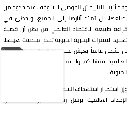
وقد أثبت التاريخ أن الفوضى لا تتوقف عند حدود من
يصنعها، بل تمتد آثارها إلى الجميع، ويخطئ في
قراءة طبيعة الاقتصاد العالمي من يظن أن قضية
تهديد الممرات البحرية الحيوية تخص منطقة بعينها،
بل تشمل عالماً يعيش على رقعة واحدة، فالمصالح
العالمية متشابكة، ولا تتحمل تعطيل أحد شرايينها
الحيوية.
وإن استمرار استهداف السفن التجارية وتهديد خطوط
الإمداد العالمية يرسل رسالة خطيرة مفادها أن
الفوضى يمكن أن تحل محل القانون، وإن استخدام
الممرات البحرية كورقة ضغط سياسية أو عسكرية