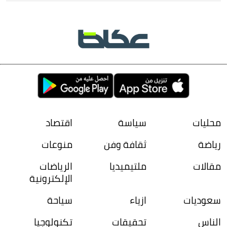
ترمب:
المفاوضات
محتدمة
محليات
سياسة
اقتصاد
رياضة
ثقافة وفن
منوعات
مقالات
ملتيميديا
الرياضات
الإلكترونية
سعوديات
ازياء
سياحة
الناس
تحقيقات
تكنولوجيا