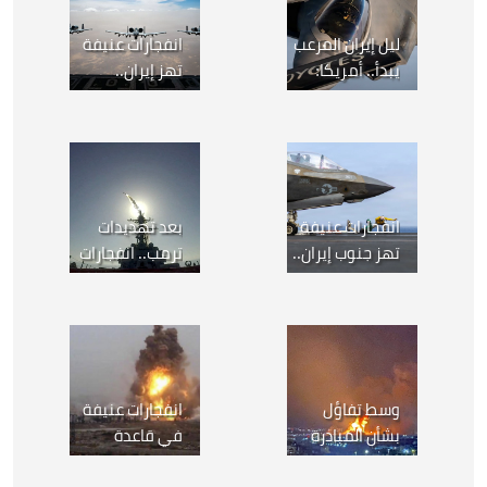
ليل إيران المرعب
انفجارات عنيفة
يبدأ.. أمريكا:
تهز إيران..
أطلقنا جولة
والجيش
جديدة من
الأمريكي: نفذنا
القصف
ضربات جديدة
انفجارات عنيفة
بعد تهديدات
تهز جنوب إيران..
ترمب.. انفجارات
أمريكا: بدء
غامضة تهز
سلسلة ضربات
جزيرة كيش
قوية
الإيرانية
وسط تفاؤل
انفجارات عنيفة
بشأن المبادرة
في قاعدة
الباكستانية..
إيرانية