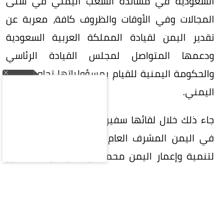
السعودية في مساندة الشعب اليمني في شتى
المجالات وفي الأوقات والظروف كافة، معربة عن
تقدير اليمن لقيادة المملكة العربية السعودية
ودعمها المتواصل لمجلس القيادة الرئاسي
والحكومة اليمنية للقيام بمسؤولياتها تجاه الشعب
اليمني.
جاء ذلك خلال لقائها سفير خادم الحرمين الشريفين
في اليمن المشرف العام على البرنامج السعودي
لتنمية وإعمار اليمن محمد آل جابر، مؤكدة اعتزاز
اليمن بالشراكة الإستراتيجية مع السعودية،
ومواقفها الثابتة، ودعمها السياسي والاقتصادي
والإنساني والتنموي لليمن. وجددت إدانتها