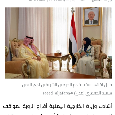
10 أغسطس 2026 - 01:39 | آخر تحديث 10 أغسطس 2026 - 01:39
خلال لقائها سفير خادم الحرمين الشريفين لدى اليمن
سعيد الجعفري (عدن) ‏@saeed_aljafare
أشادت وزيرة الخارجية اليمنية أفراح الزوبة بمواقف