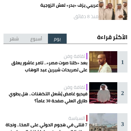
عريبي يزف «بدر» لعش الزوجية
منذ 8 دقائق
الأكثر قراءة
يوم
أسبوع
شهر
ثقافة وفن
1
بعد «كلنا صوت مصر».. تامر عاشور يعلق
على تصريحات شيرين عبد الوهاب
ثقافة وفن
2
فيديو غامض يُشعل التكهنات.. هل يطوي
طارق العلي صفحة 30 عاماً؟
السياسة
3
7 قتلى في هجوم الحوثي على المخا.. ونجاة