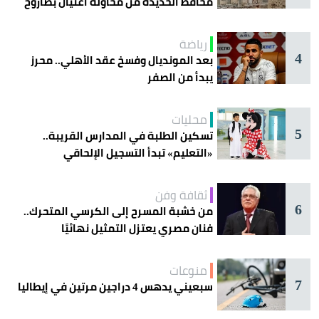
محافظ الحديدة من محاولة اغتيال بصاروخ
رياضة
4
بعد المونديال وفسخ عقد الأهلي.. محرز
يبدأ من الصفر
محليات
5
تسكين الطلبة في المدارس القريبة..
«التعليم» تبدأ التسجيل الإلحاقي
للمستجدين
ثقافة وفن
6
من خشبة المسرح إلى الكرسي المتحرك..
فنان مصري يعتزل التمثيل نهائيًا
منوعات
7
سبعيني يدهس 4 دراجين مرتين في إيطاليا