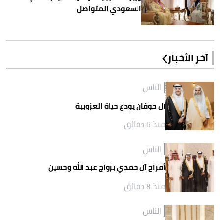
السعودي المتواصل
آخر الأخبار
الناس
آل حوفان يودع حياة العزوبية
منذ 6 دقائق
الناس
أفراح آل حمدي بزواج عبد الله وحسين
منذ 8 دقائق
الناس