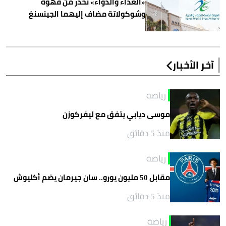
«الغذاء والدواء» تحذر من قهوة
وشوكولاتة مضاف إليهما الجينسنغ
آخر الأخبار
رياضة
موسى ديابي يتفق مع ليفركوزن
منذ 5 دقائق
رياضة
مقابل 50 مليون يورو.. سان جيرمان يضم أكليوش
منذ 5 دقائق
رياضة