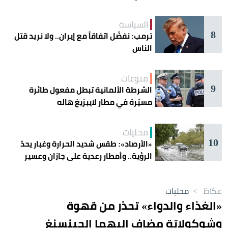
السياسة
8
ترمب: نفضّل اتفاقاً مع إيران.. ولا نريد قتل
الناس
منوعات
9
الشرطة الألمانية تبطل مفعول طائرة
مسيّرة في مطار لايبزيغ هاله
محليات
10
«الأرصاد»: طقس شديد الحرارة وغبار يحدّ
الرؤية.. وأمطار رعدية على جازان وعسير
عكاظ
>
محليات
«الغذاء والدواء» تحذر من قهوة
وشوكولاتة مضاف إليهما الجينسنغ