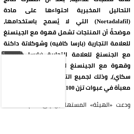
التحاليل المخبرية احتواءها على مادة
(Nortadalafil) التي لا يُسمح باستخدامها،
موضحةً أن المنتجات تشمل قهوة مع الجينسنغ
للعلامة التجارية (بارسا كافيه) وشوكلاتة داكنة
مع الجنسنغ للعلامة التجارية (بارسا شوكو)،
وقهوة مع الجينسنغ للعلامة التجارية (بنتان
سكاي)، وذلك لجميع التشغيلات، وهي منتجات
معبأة في عبوات تزن 100 جرام على هيئة أظرف.
ودعت «الهيئة» المستهلكين إلى عدم استهلاك
المنتجات المشار إليها والتخلص منها، مشيرةً إلى
أنها قد تتسبب بمشكلات صحية لمن يعانون الأمراض