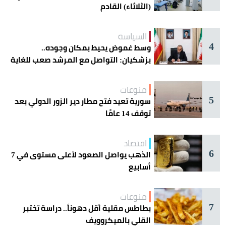
(الثلاثاء) القادم
السياسة
4
وسط غموض يحيط بمكان وجوده..
بزشكيان: التواصل مع المرشد صعب للغاية
منوعات
5
سورية تعيد فتح مطار دير الزور الدولي بعد
توقف 14 عامًا
اقتصاد
6
الذهب يواصل الصعود لأعلى مستوى في 7
أسابيع
منوعات
7
بطاطس مقلية أقل دهوناً.. دراسة تختبر
القلي بالميكروويف