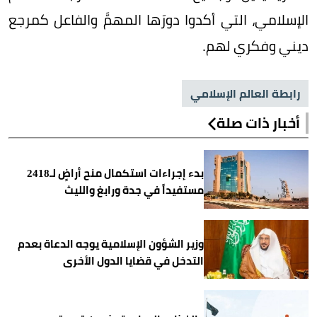
الإسلامي، التي أكدوا دورَها المهمَّ والفاعل كمرجع
ديني وفكري لهم.
رابطة العالم الإسلامي
أخبار ذات صلة
بدء إجراءات استكمال منح أراضٍ لـ2418
مستفيداً في جدة ورابغ والليث
وزير الشؤون الإسلامية يوجه الدعاة بعدم
التدخل في قضايا الدول الأخرى