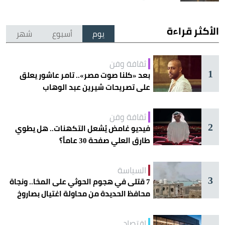
الأكثر قراءة
يوم
أسبوع
شهر
ثقافة وفن
1
بعد «كلنا صوت مصر».. تامر عاشور يعلق
على تصريحات شيرين عبد الوهاب
ثقافة وفن
2
فيديو غامض يُشعل التكهنات.. هل يطوي
طارق العلي صفحة 30 عاماً؟
السياسة
3
7 قتلى في هجوم الحوثي على المخا.. ونجاة
محافظ الحديدة من محاولة اغتيال بصاروخ
اقتصاد