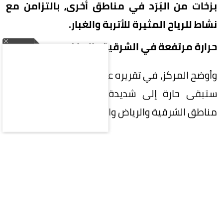
بزخات من البَرَد في مناطق أخرى، بالتزامن مع
نشاط للرياح المثيرة للأتربة والغبار.
حرارة مرتفعة في الشرقية والرياض
وأوضح المركز، في تقريره عن حالة الطقس، أن الأجواء
ستبقى حارة إلى شديدة الحرارة على أجزاء من
مناطق الشرقية والرياض والقصيم والحدود الشمالية.
وفي المقابل، تظل الفرصة مهيأة لهطول أمطار
رعدية مصحوبة بزخات من البَرَد على أجزاء من نجران
وجازان وعسير.
أتربة وغبار على مكة والمدينة