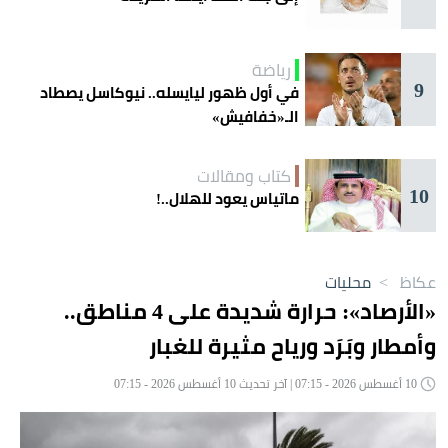
رياضة
9
في أول ظهور ليايسله.. نيوكاسل يصطاد
الـ«خفافيش»
كتاب ومقالات
10
ماتياس يعود للهلال..!
عكاظ
>
محليات
«الأرصاد»: حرارة شديدة على 4 مناطق..
وأمطار وبَرَد ورياح مثيرة للغبار
10 أغسطس 2026 - 07:15 | آخر تحديث 10 أغسطس 2026 - 07:15