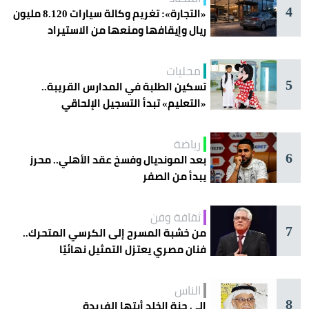
4
«التجارة»: تغريم وكالة سيارات 8.120 مليون
ريال وإيقافها ومنعها من الاستيراد
محليات
5
تسكين الطلبة في المدارس القريبة..
«التعليم» تبدأ التسجيل الإلحاقي
للمستجدين
رياضة
6
بعد المونديال وفسخ عقد الأهلي.. محرز
يبدأ من الصفر
ثقافة وفن
7
من خشبة المسرح إلى الكرسي المتحرك..
فنان مصري يعتزل التمثيل نهائيًا
الناس
8
إلى جنة الخلد أيتها الفريدة