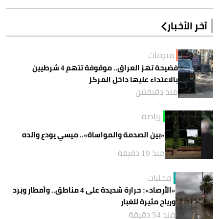
آخر الأخبار
منوعات
فضيحة تهز العراق.. موقوفة تتهم 4 شرطيين
بالاعتداء عليها داخل المركز
منذ دقيقتين
رياضة
«بين الصدمة والمواساة».. ميسي يودع والده
منذ 19 دقيقة
محليات
«الأرصاد»: حرارة شديدة على 4 مناطق.. وأمطار وبَرَد
ورياح مثيرة للغبار
منذ 54 دقيقة