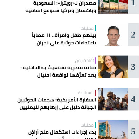
1
مصدران لـ«رويترز»: السعودية
وباكستان وتركيا ستوقع اتفاقية
«دفاع مشترك» اليوم في جدة
محليات
2
بينهم طفل وامرأة.. 11 مصاباً
باعتداءات حوثية على نجران
ثقافة وفن
3
فنانة مصرية تستغيث بـ«الداخلية»
بعد تعرُّضها لواقعة احتيال
السياسة
4
السفارة الأمريكية: هجمات الحوثيين
الجبانة دليل على إرهابهم لليمنيين
محليات
5
بدء إجراءات استكمال منح أراضٍ