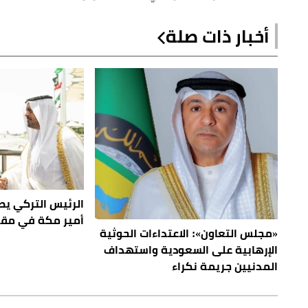
أخبار ذات صلة
الرئيس التركي يص
أمير مكة في مق
«مجلس التعاون»: الاعتداءات الحوثية
الإرهابية على السعودية واستهداف
المدنيين جريمة نكراء