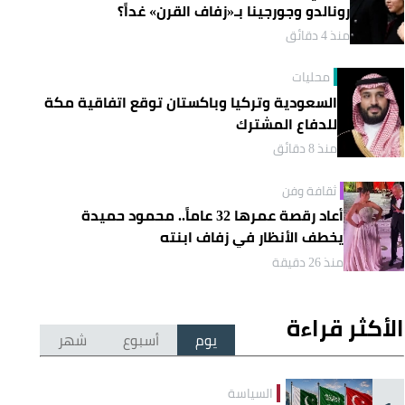
رونالدو وجورجينا بـ«زفاف القرن» غداً؟
منذ 4 دقائق
محليات
السعودية وتركيا وباكستان توقع اتفاقية مكة
للدفاع المشترك
منذ 8 دقائق
ثقافة وفن
أعاد رقصة عمرها 32 عاماً.. محمود حميدة
يخطف الأنظار في زفاف ابنته
منذ 26 دقيقة
الأكثر قراءة
يوم
أسبوع
شهر
السياسة