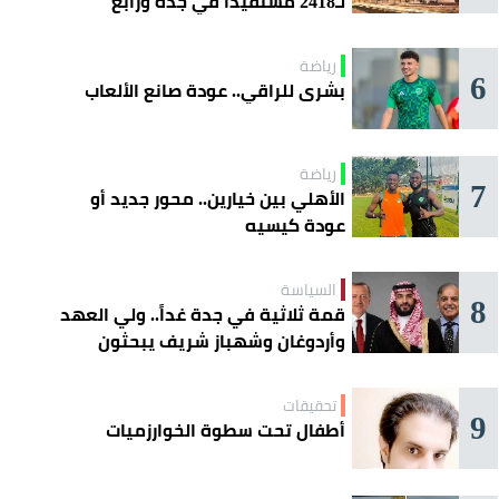
لـ2418 مستفيداً في جدة ورابغ
والليث
رياضة
6
بشرى للراقي.. عودة صانع الألعاب
رياضة
7
الأهلي بين خيارين.. محور جديد أو
عودة كيسيه
السياسة
8
قمة ثلاثية في جدة غداً.. ولي العهد
وأردوغان وشهباز شريف يبحثون
تعزيز التعاون
تحقيقات
9
أطفال تحت سطوة الخوارزميات