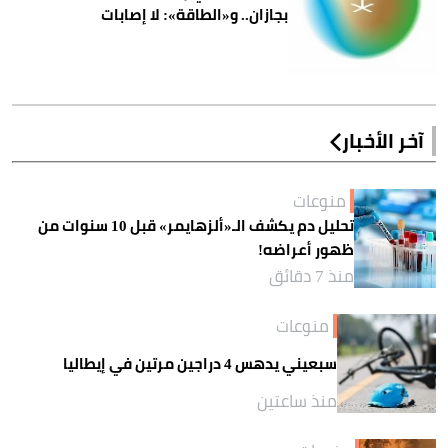
بجازان.. و«الطاقة»: لا إصابات
آخر الأخبار
منوعات
تحليل دم يكشف الـ«ألزهايمر» قبل 10 سنوات من
ظهور أعراضه!
منذ 7 دقائق
منوعات
سبعيني يدهس 4 دراجين مرتين في إيطاليا
منذ ساعتين