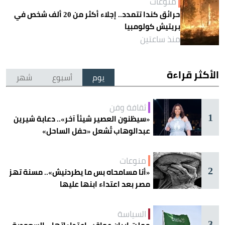
منوعات
حرائق كندا تتمدد.. إجلاء أكثر من 20 ألف شخص في
بريتيش كولومبيا
منذ ساعتين
الأكثر قراءة
يوم
أسبوع
شهر
ثقافة وفن
1
«سيظنون العصير شيئاً آخر».. دعابة شيرين
عبدالوهاب تُشعل «حفل الساحل»
منوعات
2
«أنا مسامحاه بس ما يطردنيش».. مسنة تهز
مصر بعد اعتداء ابنها عليها
السياسة
3