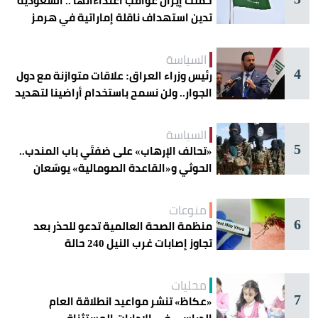
حملت إيران عواقب اعتداءاتها .. السعودية
تدين استهداف ناقلة إماراتية في هرمز
السياسة
4
رئيس وزراء العراق: علاقات متوازنة مع دول
الجوار.. ولن نسمح باستخدام أراضينا لتهديد
أمنها
السياسة
5
«تحالف الإرهاب» على ضفتَي باب المندب..
الحوثي و«القاعدة الصومالية» يوسّعان
دائرة الخطر
منوعات
6
منظمة الصحة العالمية تدعو للحذر بعد
تجاوز إصابات غرب النيل 240 حالة
محليات
7
«عكاظ» تنشر مواعيد انطلاقة العام