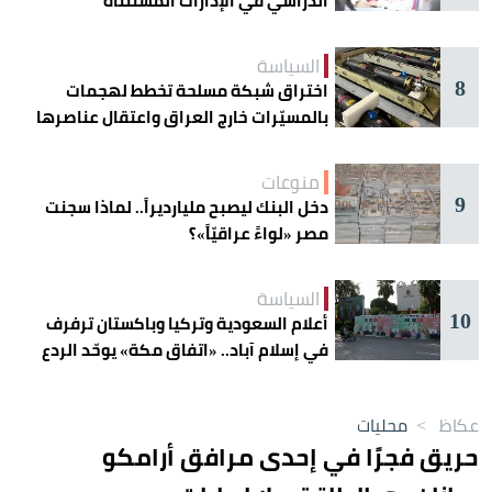
الدراسي في الإدارات المستثناة
السياسة
8
اختراق شبكة مسلحة تخطط لهجمات
بالمسيّرات خارج العراق واعتقال عناصرها
منوعات
9
دخل البنك ليصبح مليارديراً.. لماذا سجنت
مصر «لواءً عراقيّاً»؟
السياسة
10
أعلام السعودية وتركيا وباكستان ترفرف
في إسلام آباد.. «اتفاق مكة» يوحّد الردع
عكاظ
>
محليات
حريق فجرًا في إحدى مرافق أرامكو