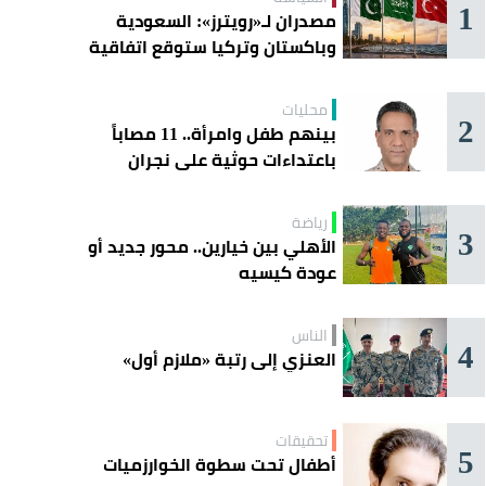
1
مصدران لـ«رويترز»: السعودية
وباكستان وتركيا ستوقع اتفاقية
«دفاع مشترك» اليوم في جدة
محليات
2
بينهم طفل وامرأة.. 11 مصاباً
باعتداءات حوثية على نجران
رياضة
3
الأهلي بين خيارين.. محور جديد أو
عودة كيسيه
الناس
4
العنزي إلى رتبة «ملازم أول»
تحقيقات
5
أطفال تحت سطوة الخوارزميات