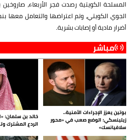
الجوي الكويتي، وتم اعتراضها والتعامل معها بنج
أضرار مادية أو إصابات بشرية.
مباشر
بوتين يعزز الإجراءات الأمنية..
خالد بن سلمان: «ا
زيلينسكي: الوضع صعب في «محور
الردع المشترك وت
سلافيانسك»