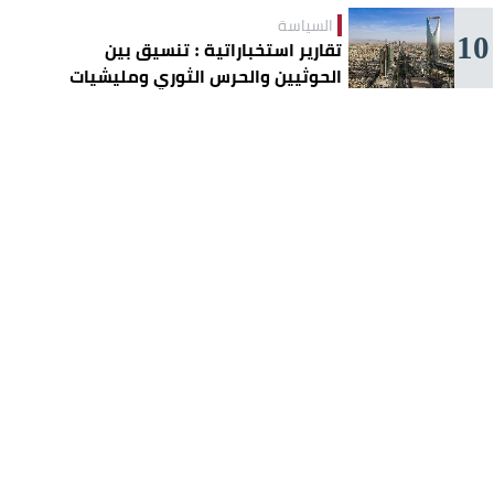
الانتباه
السياسة
10
تقارير استخباراتية : تنسيق بين
الحوثيين والحرس الثوري ومليشيات
عراقية لاستهداف السعودية