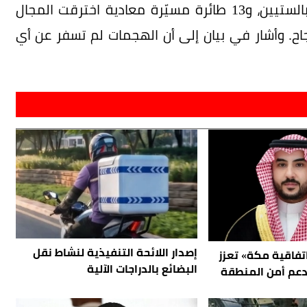
المسلحة الكويتية رصدت فجر الأربعاء، صاروخين بالستيين، و13 طائرة مسيّرة معادية اخترقت المجال
اح. وأشار في بيان إلى أن الهجمات لم تسفر عن أي
إصدار اللائحة التنفيذية لنشاط نقل
تفاقية مكة» تعزز
البضائع بالدراجات الآلية
دعم أمن المنطقة