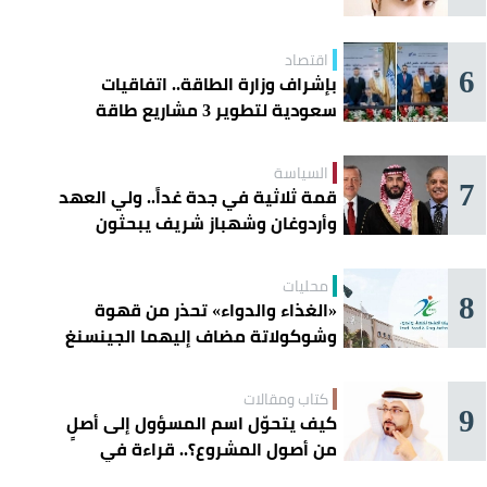
اقتصاد
6
بإشراف وزارة الطاقة.. اتفاقيات
سعودية لتطوير 3 مشاريع طاقة
شمسية في سورية
السياسة
7
قمة ثلاثية في جدة غداً.. ولي العهد
وأردوغان وشهباز شريف يبحثون
تعزيز التعاون
محليات
8
«الغذاء والدواء» تحذر من قهوة
وشوكولاتة مضاف إليهما الجينسنغ
كتاب ومقالات
9
كيف يتحوّل اسم المسؤول إلى أصلٍ
من أصول المشروع؟.. قراءة في
تجربة تركي آل الشيخ واقتصاد