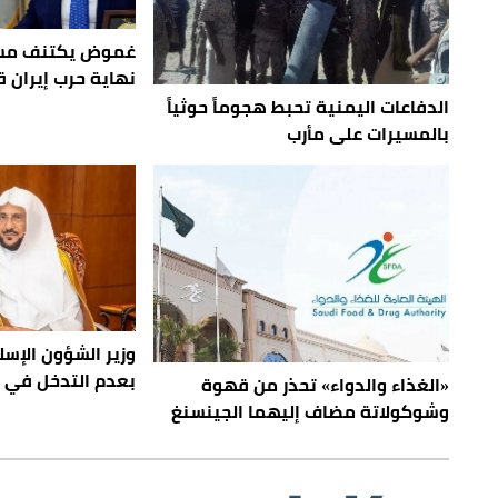
غموض يكتنف مست
نهاية حرب إيران قر
الدفاعات اليمنية تحبط هجوماً حوثياً
بالمسيرات على مأرب
وزير الشؤون الإسل
بعدم التدخل في ق
«الغذاء والدواء» تحذر من قهوة
وشوكولاتة مضاف إليهما الجينسنغ