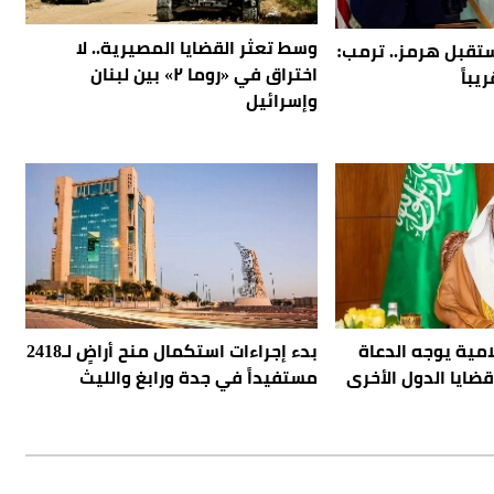
وسط تعثر القضايا المصيرية.. لا
قبل هرمز.. ترمب:
اختراق في «روما ٢» بين لبنان
يباً
وإسرائيل
امية يوجه الدعاة
بدء إجراءات استكمال منح أراضٍ لـ2418
ضايا الدول الأخرى
مستفيداً في جدة ورابغ والليث