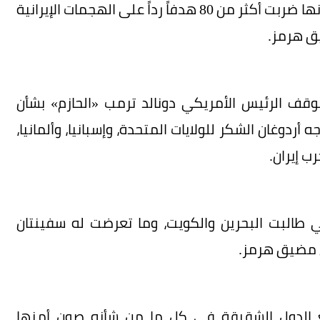
وأعلنت القيادة المركزية الأمريكية (CENTCOM)، أنها ضربت أكثر من 80 هدفاً رداً على الهجمات الإيرانية
يق هرمز.
وقف الرئيس الأمريكي دونالد ترمب «الحازم» بشأن
 أردوغان الشكر للولايات المتحدة، وإسبانيا، وألمانيا،
ب إيران.
 طالبت البحرين والكويت، وما تعرضت له سفينتان
 مضيق هرمز.
مع الدول الشقيقة في كل ما من شأنه صون أمنها