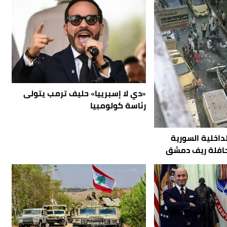
«دي لا إسبرييا» حليف ترمب يتولى
رئاسة كولومبيا
اً.. الداخلية السورية
افلة ريف دمشق