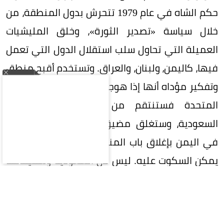
حكم الشاه في عام 1979 تتحرش بدول المنطقة، من
خلال سياسة «تصدير الثورة»، وخلق المليشيات
العميلة التي تحاول سلب استقلال الدول التي تعمل
فيها، كاليمن، ولبنان، والعراق. وتستخدم أقبح منطق
وتفكير مؤداه أنها إذا هوجمت من إسرائيل والولايات
المتحدة فستنتقم من دول الخليج، خصوصاً
السعودية، وستغلق مضيق هرمز، وتوعز لوكلائها
في اليمن بإغلاق باب المندب. وهو تفكير وفعل لا
يمكن السكوت عليه. ليس لأن السعودية وشقيقاتها
من دول الخليج غير قادرة على الرد العسكري؛ بل لأن
التصرفات الإيرانية باتت تهدّد مصالح كل مواطن في
كل دولة من دول العالم، نقصاً في الوقود، والغذاء،