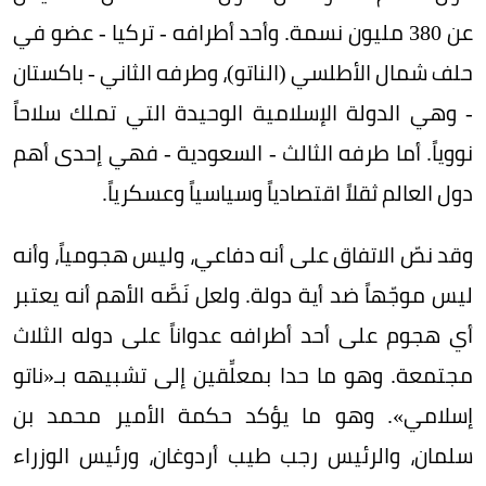
عن 380 مليون نسمة. وأحد أطرافه - تركيا - عضو في
حلف شمال الأطلسي (الناتو)، وطرفه الثاني - باكستان
- وهي الدولة الإسلامية الوحيدة التي تملك سلاحاً
نووياً. أما طرفه الثالث - السعودية - فهي إحدى أهم
دول العالم ثقلاً اقتصادياً وسياسياً وعسكرياً.
وقد نصّ الاتفاق على أنه دفاعي، وليس هجومياً، وأنه
ليس موجّهاً ضد أية دولة. ولعل نَصَّه الأهم أنه يعتبر
أي هجوم على أحد أطرافه عدواناً على دوله الثلاث
مجتمعة. وهو ما حدا بمعلِّقين إلى تشبيهه بـ«ناتو
إسلامي». وهو ما يؤكد حكمة الأمير محمد بن
سلمان، والرئيس رجب طيب أردوغان، ورئيس الوزراء