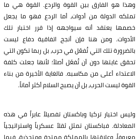
وهذا هو الفارق بين القوة والردع. القوة هي ما
تملكه الدولة من أدوات، أما الردع فهو ما يجعل
خصمها يعتقد أنه سيواجهه إذا قرر اختبار تلك
الأدوات. ومن هنا فإن أنجح اتفاقية دفاع ليست
بالضرورة تلك التي تُفعّل في حرب، بل ربما تكون التي
تحقق غايتها دون أن تُفعّل أصلاً؛ لأنها جعلت كلفة
الاعتداء أعلى من مكاسبه. فالغاية الأخيرة من بناء
القوة ليست الحرب، بل أن يصبح السلام أكثر أماناً.
وليس اختيار تركيا وباكستان تفصيلاً عابراً في هذه
المعادلة. فباكستان تمثل ثقلاً عسكرياً واستراتيجياً
معروفاً، وعلاقتها بالمملكة ممتدة ومتجذرة، فيما