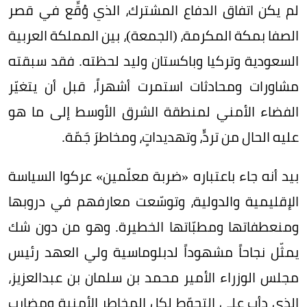
لم يكن اتفاق الدفاع المشترك، الذي وُقِّع في قصر
الصفا بمكة المكرمة، (الجمعة)، بين المملكة العربية
السعودية وتركيا وباكستان وليد لحظته. فقد سبقته
مشاورات ومحادثات استمرت أشهراً، قبل أن يتغيّر
الفضاء الأمني لمنطقة الشرق الأوسط إلى ما هو
عليه الحال من تردٍّ، وتهديداتٍ، ومخاطرَ جَمّة.
بيد أنه جاء باعتباره «ضربة معلّمين» عركوا السياسة
الإقليمية والدولية، وتوسّعت معارفهم في دروبها
ومنعطفاتها ومطبّاتها الخطيرة. وهو من دون شك
يمثّل نجاحاً مشهوداً لدبلوماسية ولي العهد رئيس
مجلس الوزراء الأمير محمد بن سلمان بن عبدالعزيز،
الذي دأب على التحوّط لكل المخاطر الأمنية ومضارب