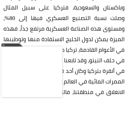
وباكستان والسعودية، فتركيا على سبيل المثال
وصلت نسبة التصنيع العسكري فيها إلى 80%،
ومستوى هذه الصناعة العسكرية مرتفع جداً، فهذه
الميزة يمكن لدول الخليج الاستفادة منها وتوطينها
في الأعوام القادمة، تركيا دولة ذات ثقل دولي كعضو
في حلف النيتو، وقد تابعنا القمة الأخيرة لهذا الحلف
في أنقرة بتركيا وكان أحد قراراته المهمة هو حماية
الممرات المائية في العالم وهي التي تعيش حالة من
الانغلاق في منطقتنا، فالتوجهات الإقليمية تلتقي
مع هذه في منظمة حلف النيتو. باكستان دولة
متطورة عسكرية ولها ثقل سياسي دولي، وخاصة
في المرحلة الأخيرة كوسيط مهم وفعال بين أمريكا