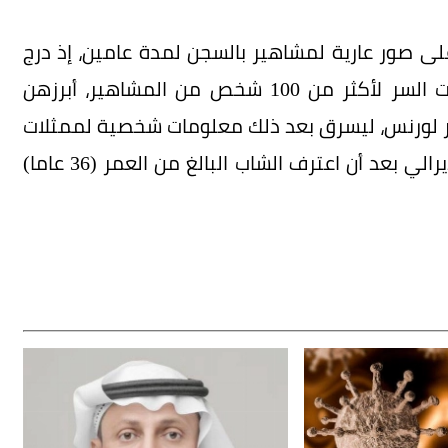
 صور عارية لمشاهير بالسجن لمدة عامين، إذ درج
رايان كولينز من ولاية بنسلفانيا على تصيد كلمات السر لأكثر من 100 شخص من المشاهير، أبرزهن
نيفر لورنس، ليسرق بعد ذلك معلومات شخصية لممثلات
في عام 2014، ويحكم عليه بالسجن في سجن فيديرالي بعد أن اعترف الشاب البالغ من العمر (36 عاما)