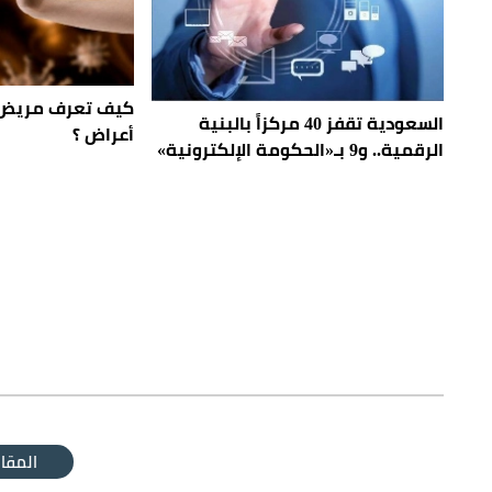
كيف تعرف مريض «
السعودية تقفز 40 مركزاً بالبنية
أعراض ؟
الرقمية.. و9 بـ«الحكومة الإلكترونية»
المقال