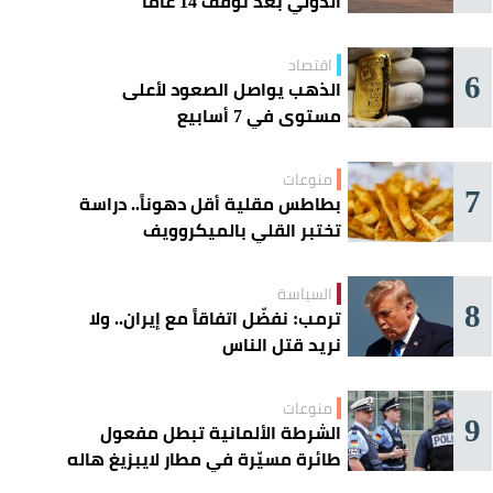
الدولي بعد توقف 14 عامًا
اقتصاد
6
الذهب يواصل الصعود لأعلى
مستوى في 7 أسابيع
منوعات
7
بطاطس مقلية أقل دهوناً.. دراسة
تختبر القلي بالميكروويف
السياسة
8
ترمب: نفضّل اتفاقاً مع إيران.. ولا
نريد قتل الناس
منوعات
9
الشرطة الألمانية تبطل مفعول
طائرة مسيّرة في مطار لايبزيغ هاله