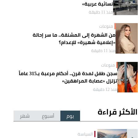
نسائية عربية»
منذ 11 دقيقة
منوعات
من الشهرة إلى المشنقة.. ما سر إحالة
«إعلامية شهيرة» للإعدام؟
منذ 11 دقيقة
منوعات
سجن طفل لمدة قرن.. أحكام مرعبة بـ315 عاماً
تزلزل «عصابة المراهقين»
منذ 12 دقيقة
الأكثر قراءة
يوم
أسبوع
شهر
السياسة