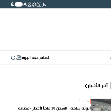
تصفح عدد اليوم
آخر الأخبار
منوعات
أنوثة سامة.. السجن 30 عاماً لأخطر «عصابة