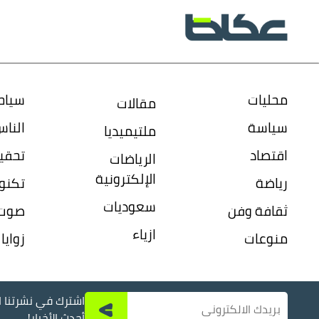
محليات
سياح
مقالات
سياسة
النا
ملتيميديا
اقتصاد
تحقي
الرياضات
الإلكترونية
رياضة
تكنول
سعوديات
ثقافة وفن
صوت 
ازياء
منوعات
زواي
اشترك في نشرتنا ال
أحدث الأخبار!