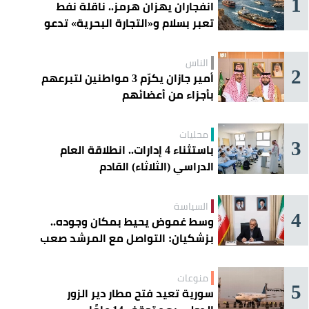
1
انفجاران يهزان هرمز.. ناقلة نفط
تعبر بسلام و«التجارة البحرية» تدعو
السفن إلى الحذر
الناس
2
أمير جازان يكرّم 3 مواطنين لتبرعهم
بأجزاء من أعضائهم
محليات
3
باستثناء 4 إدارات.. انطلاقة العام
الدراسي (الثلاثاء) القادم
السياسة
4
وسط غموض يحيط بمكان وجوده..
بزشكيان: التواصل مع المرشد صعب
للغاية
منوعات
5
سورية تعيد فتح مطار دير الزور