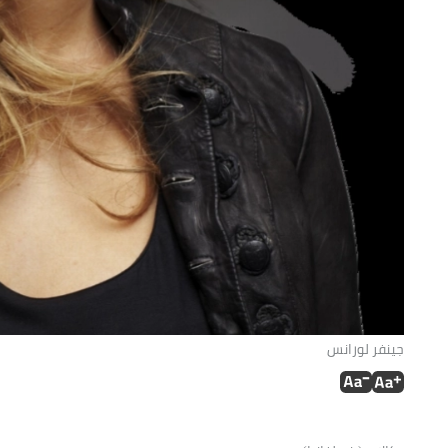
جينفر لورانس