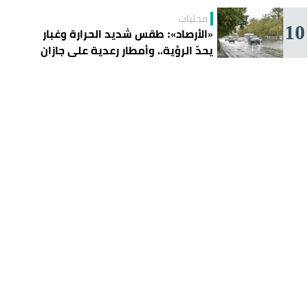
محليات
10
«الأرصاد»: طقس شديد الحرارة وغبار
يحدّ الرؤية.. وأمطار رعدية على جازان
وعسير