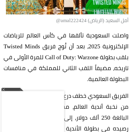
أمل السعيد (الرياض) amal222424@
واصلت السعودية تألقها في كأس العالم للرياضات
الإلكترونية 2025، بعد أن تُوج فريق Twisted Minds
بلقب بطولة Call of Duty: Warzone للمرة الأولى في
تاريخه، مضيفاً اللقب الثاني للمملكة في منافسات
البطولة العالمية.
الفريق السعودي خطف درع البطولة من بين 21 فريقاً
من نخبة أندية العالم، محققاً جائزة المركز الأول
البالغة 250 ألف دولار، إلى جانب 1000 نقطة رفعت
رصيده في بطولة الأندية إلى المركز الخامس في