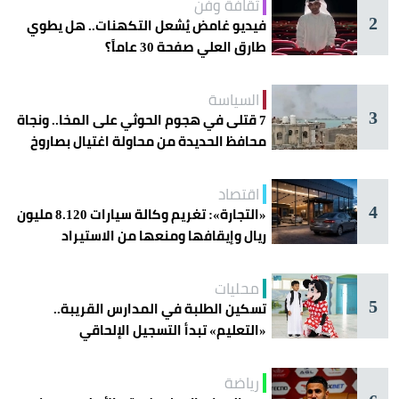
ثقافة وفن
2
فيديو غامض يُشعل التكهنات.. هل يطوي
طارق العلي صفحة 30 عاماً؟
السياسة
3
7 قتلى في هجوم الحوثي على المخا.. ونجاة
محافظ الحديدة من محاولة اغتيال بصاروخ
اقتصاد
4
«التجارة»: تغريم وكالة سيارات 8.120 مليون
ريال وإيقافها ومنعها من الاستيراد
محليات
5
تسكين الطلبة في المدارس القريبة..
«التعليم» تبدأ التسجيل الإلحاقي
للمستجدين
رياضة