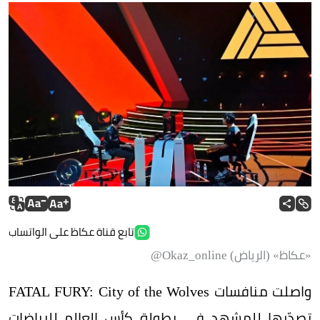
تابع قناة عكاظ على الواتساب
«عكاظ» (الرياض) Okaz_online@
واصلت منافسات FATAL FURY: City of the Wolves
تصدّرها للمشهد في بطولة كأس العالم للرياضات