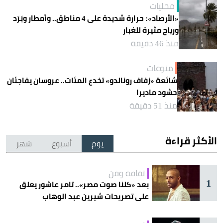
محليات
«الأرصاد»: حرارة شديدة على 4 مناطق.. وأمطار وبَرَد
ورياح مثيرة للغبار
منذ 46 دقيقة
منوعات
شائعة «زفاف رونالدو» تخدع المئات.. عروسان يفاجئان
حشود ماديرا
منذ 51 دقيقة
الأكثر قراءة
يوم
أسبوع
شهر
ثقافة وفن
1
بعد «كلنا صوت مصر».. تامر عاشور يعلق
على تصريحات شيرين عبد الوهاب