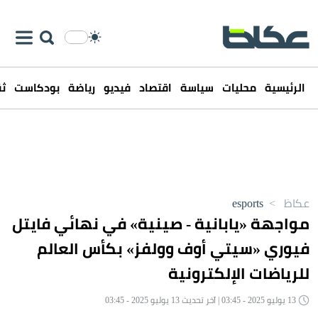
الرئيسية
محليات
سياسة
اقتصاد
فيديو
رياضة
بودكاست
ثق
عكاظ
>
esports
مواجهة «يابانية - صينية» في نهائي فايتل
فيوري «سيتي أوف وولفز» بكأس العالم
للرياضات الإلكترونية
13 يوليو 2025 - 03:45 | آخر تحديث 13 يوليو 2025 - 03:45