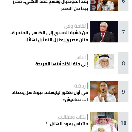
6
بعد المونديال وفسخ عقد الأهلي.. محرز
يبدأ من الصفر
ثقافة وفن
7
من خشبة المسرح إلى الكرسي المتحرك..
فنان مصري يعتزل التمثيل نهائيًا
الناس
8
إلى جنة الخلد أيتها الفريدة
رياضة
9
في أول ظهور ليايسله.. نيوكاسل يصطاد
الـ«خفافيش»
كتاب ومقالات
10
ماتياس يعود للهلال..!