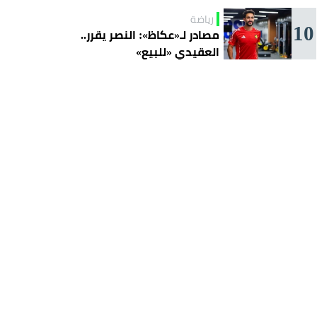
رياضة
10
مصادر لـ«عكاظ»: النصر يقرر..
العقيدي «للبيع»