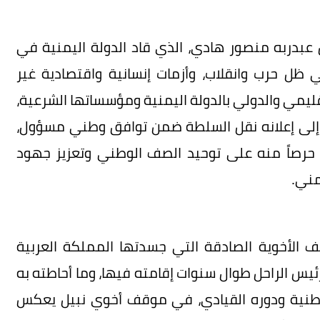
س عبدربه منصور هادي، الذي قاد الدولة اليمنية في
ي ظل حرب وانقلاب، وأزمات إنسانية واقتصادية غير
قليمي والدولي بالدولة اليمنية ومؤسساتها الشرعية،
ً إلى إعلانه نقل السلطة ضمن توافق وطني مسؤول،
تشكيل مجلس القيادة الرئاسي في العام 2022، حرصاً منه على توحيد الصف الوطني وتعزيز جهود
مني.
قف الأخوية الصادقة التي جسدتها المملكة العربية
رئيس الراحل طوال سنوات إقامته فيها، وما أحاطته به
الوطنية ودوره القيادي، في موقف أخوي نبيل يعكس