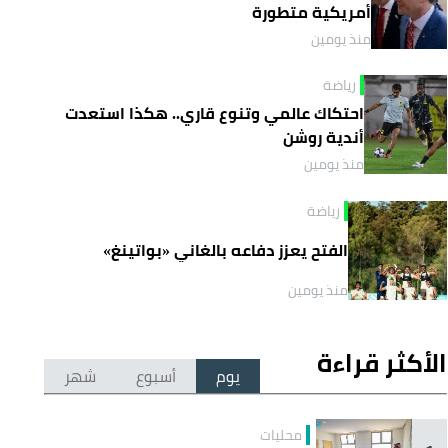
أمريكية متطورة
منذ يومين
رياضة
احتكاك عالمي وتنوع قاري.. هكذا استعدت
أندية روشن
منذ يومين
رياضة
الفتح يعزز دفاعه بالغاني «بواتينغ»
منذ يومين
الأكثر قراءة
يوم
أسبوع
شهر
محليات