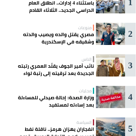
1
باستثناء 4 إدارات.. انطلاق العام
الدراسي الجديد.. الثلاثاء القادم
منوعات
2
مصري يقتل والده ويصيب والدته
وشقيقه في الإسكندرية
الناس
3
نائب أمير الجوف يقلّد العمري رتبته
الجديدة بعد ترقيته إلى رتبة لواء
محليات
4
وزارة الصحة: إحالة صيدلي للمساءلة
بعد إساءته لمستفيد
السياسة
5
انفجاران يهزان هرمز.. ناقلة نفط