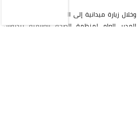
وخلال زيارة ميدانية إلى الكونغو الديمقراطية، دعا
المدير العام لمنظمة الصحة العالمية تيدروس
أدهانوم غيبرييسوس إلى تعزيز جهود مكافحة إيبولا،
مع التركيز على حماية العاملين في القطاع الصحي
الذين يشكلون خط الدفاع الأول في مواجهة التفشي.
وشدد على ضرورة توفير الدعم اللوجستي والطبي
لضمان استمرار عمليات العزل والمتابعة، محذرًا من أن
أي تراجع في مستوى الاستجابة قد يؤدي إلى توسع
أكبر في نطاق العدوى.