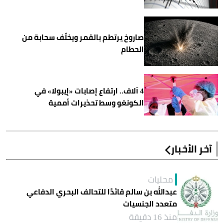
صاروخ يرتطم بالقمر ويخلّف سحابة من
الحطام
4 آلاف.. ارتفاع إصابات «إيبولا» في
الكونغو وسط تحذيرات أممية
آخر الأخبار
محليات
عبدالله بن سالم قائدًا للتحالف البحري الدفاعي
متعدد الجنسيات
منذ 16 دقيقة