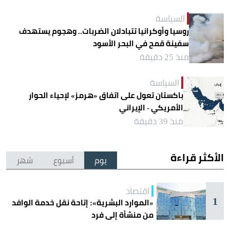
السياسة
روسيا وأوكرانيا تتبادلان الضربات.. وهجوم يستهدف
سفينة قمح في البحر الأسود
منذ 25 دقيقة
السياسة
باكستان تعول على اتفاق «هرمز» لإحياء الحوار
الأمريكي - الإيراني
منذ 39 دقيقة
الأكثر قراءة
يوم
أسبوع
شهر
اقتصاد
1
«الموارد البشرية»: إتاحة نقل خدمة الوافد
من منشأة إلى فرد