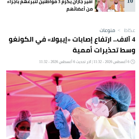
10
أمير جازان يكرّم 3 مواطنين لتبرعهم بأجزاء
من أعضائهم
عكاظ
>
منوعات
4 آلاف.. ارتفاع إصابات «إيبولا» في الكونغو
وسط تحذيرات أممية
6 أغسطس 2026 - 11:32 | آخر تحديث 6 أغسطس 2026 - 11:32