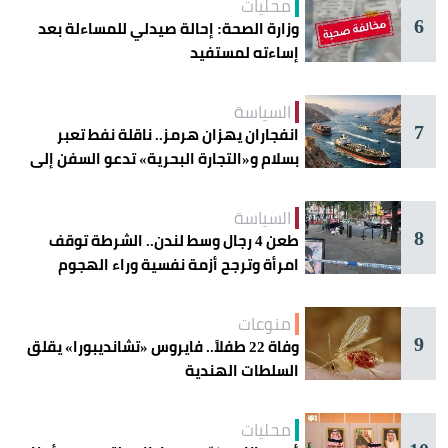
محليات
6
وزارة الصحة: إحالة صيدلي للمساءلة بعد
إساءته لمستفيد
السياسة
7
انفجاران يهزان هرمز.. ناقلة نفط تعبر
بسلام و«التجارة البحرية» تدعو السفن إلى
الحذر
السياسة
8
طعن 4 رجال وسط لندن.. الشرطة توقف
امرأة وترجح أزمة نفسية وراء الهجوم
منوعات
9
وفاة 22 طفلاً.. فايروس «تشانديبورا» يقلق
السلطات الهندية
محليات