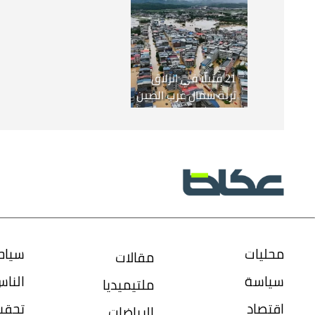
21 قتيلًا في انزلاق
تربة شمال غرب الصين
محليات
سياح
مقالات
سياسة
النا
ملتيميديا
اقتصاد
تحقي
الرياضات