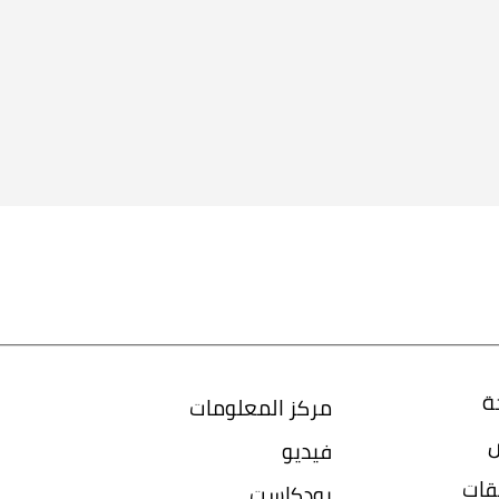
ة
مركز المعلومات
س
فيديو
قات
بودكاست