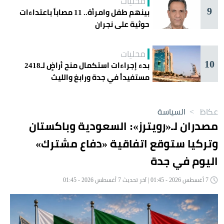
محليات
9
بينهم طفل وامرأة.. 11 مصاباً باعتداءات
حوثية على نجران
محليات
10
بدء إجراءات استكمال منح أراضٍ لـ2418
مستفيداً في جدة ورابغ والليث
عكاظ
>
السياسة
مصدران لـ«رويترز»: السعودية وباكستان
وتركيا ستوقع اتفاقية «دفاع مشترك»
اليوم في جدة
7 أغسطس 2026 - 01:45 | آخر تحديث 7 أغسطس 2026 - 01:45