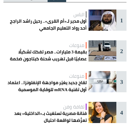
الناس
1
أول مدير لـ«أم القرى».. رحيل راشد الراجح
أحد رواد التعليم الجامعي
منوعات
2
بقيمة 3 مليارات.. مصر تفكك تشكيلًا
عصابيًا قبل تهريب شحنة كبتاجون ضخمة
منوعات
3
لقاح جديد يغيّر مواجهة الإنفلونزا.. اعتماد
أول تقنية mRNA للوقاية الموسمية
ثقافة وفن
4
فنانة مصرية تستغيث بـ«الداخلية» بعد
تعرُّضها لواقعة احتيال