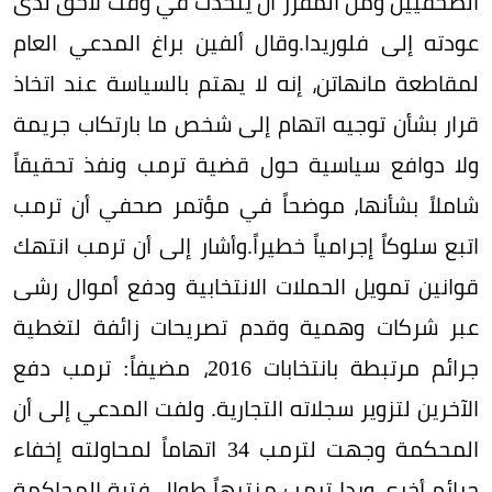
الصحفيين ومن المقرّر أن يتحدّث في وقت لاحق لدى
عودته إلى فلوريدا.وقال ألفين براغ المدعي العام
لمقاطعة مانهاتن، إنه لا يهتم بالسياسة عند اتخاذ
قرار بشأن توجيه اتهام إلى شخص ما بارتكاب جريمة
ولا دوافع سياسية حول قضية ترمب ونفذ تحقيقاً
شاملاً بشأنها، موضحاً في مؤتمر صحفي أن ترمب
اتبع سلوكاً إجرامياً خطيراً.وأشار إلى أن ترمب انتهك
قوانين تمويل الحملات الانتخابية ودفع أموال رشى
عبر شركات وهمية وقدم تصريحات زائفة لتغطية
جرائم مرتبطة بانتخابات 2016، مضيفاً: ترمب دفع
الآخرين لتزوير سجلاته التجارية. ولفت المدعي إلى أن
المحكمة وجهت لترمب 34 اتهاماً لمحاولته إخفاء
جرائم أخرى.وبدا ترمب منتبهاً طوال فترة المحاكمة