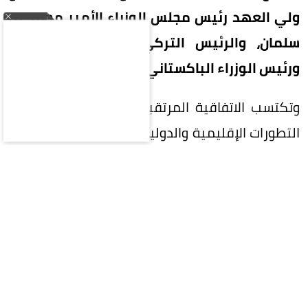
ولي العهد رئيس مجلس الوزراء الأمير محمد بن
سلمان، والرئيس التركي رجب طيب أردوغان،
ورئيس الوزراء الباكستاني محمد شهباز شريف.
وتكتسب الاتفاقية المرتقبة أهمية خاصة في ظل
التطورات الإقليمية والدولية المتسارعة، وما تشهده
المنطقة من تحديات أمنية وسياسية، فيما يُنتظر أن
تفتح آفاقاً أوسع للتنسيق والتعاون بين الرياض وأنقرة
وإسلام آباد.
قمة ثلاثية في السعودية
يذكر أن المملكة ستستضيف اليوم القمة الثلاثية
التي تجمع الأمير محمد بن سلمان وأردوغان وشهباز