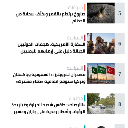
منوعات
5
صاروخ يرتطم بالقمر ويخلّف سحابة من
الحطام
السياسة
6
السفارة الأمريكية: هجمات الحوثيين
الجبانة دليل على إرهابهم لليمنيين
السياسة
7
مصدران لـ«رويترز»: السعودية وباكستان
وتركيا ستوقع اتفاقية «دفاع مشترك»
اليوم في جدة
محليات
8
«الأرصاد»: طقس شديد الحرارة وغبار يحدّ
الرؤية.. وأمطار رعدية على جازان وعسير