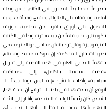
خصوصاً عندما بدأ المدعون في الكلام، جلس ويداه
أمامه، ومرفقاه على الطاولة، يستمع، وفجأة مد يديه
للحصول على أوراق بالقرب من محاميه، جوزيف
تاكوبينا، وسحب قلماً من جيب سترته وبدأ في الكتابة
لفترة وجيزة.وقال تود بلانش محامي دونالد ترمب في
تصريحات خارج المحكمة: إن موكله محبط ومستاء،
متهماًَ المدعي العام في هذه القضية إلى تحويل
«قضية سياسية بالكامل» إلى «محاكمة
سياسية».وأضاف بلانش: «إنه ليس يوما جيداً.. لا
أتوقع أن يحدث هذا في بلدنا، لا نتوقع أن يحدث هذا،
لشخص كان رئيساً للولايات المتحدة».وأشار إلى لائحة
الاتهام بأنها نموذجية، لافتاً إلى أنها لا تدعي أي