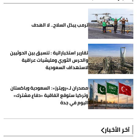
ترمب يبدّل السلاح.. لا الهدف
تقارير استخباراتية : تنسيق بين الحوثيين
والحرس الثوري ومليشيات عراقية
لاستهداف السعودية
مصدران لـ«رويترز»: السعودية وباكستان
وتركيا ستوقع اتفاقية «دفاع مشترك»
اليوم في جدة
آخر الأخبار