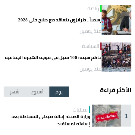
رياضة
رسمياً.. طرابزون يتعاقد مع صلاح حتى 2028
منذ يومين
السياسة
حاكم سبتة: 100 قتيل في موجة الهجرة الجماعية
منذ يومين
الأكثر قراءة
يوم
أسبوع
شهر
محليات
1
وزارة الصحة: إحالة صيدلي للمساءلة بعد
إساءته لمستفيد