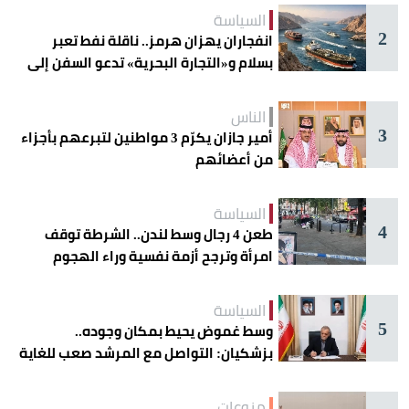
السياسة
2
انفجاران يهزان هرمز.. ناقلة نفط تعبر
بسلام و«التجارة البحرية» تدعو السفن إلى
الحذر
الناس
3
أمير جازان يكرّم 3 مواطنين لتبرعهم بأجزاء
من أعضائهم
السياسة
4
طعن 4 رجال وسط لندن.. الشرطة توقف
امرأة وترجح أزمة نفسية وراء الهجوم
السياسة
5
وسط غموض يحيط بمكان وجوده..
بزشكيان: التواصل مع المرشد صعب للغاية
منوعات