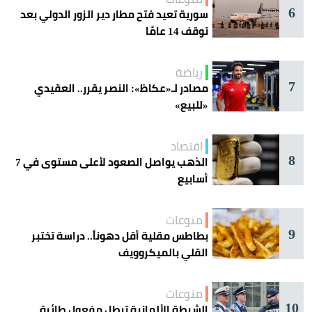
6
سورية تعيد فتح مطار دير الزور الدولي بعد
توقف 14 عامًا
رياضة
7
مصادر لـ«عكاظ»: النصر يقرر.. العقيدي
«للبيع»
اقتصاد
8
الذهب يواصل الصعود لأعلى مستوى في 7
أسابيع
منوعات
9
بطاطس مقلية أقل دهوناً.. دراسة تختبر
القلي بالميكروويف
منوعات
10
الشرطة الألمانية تبطل مفعول طائرة