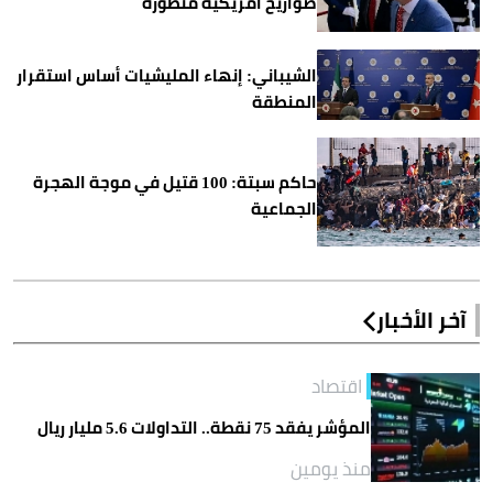
صواريخ أمريكية متطورة
الشيباني: إنهاء المليشيات أساس استقرار
المنطقة
حاكم سبتة: 100 قتيل في موجة الهجرة
الجماعية
آخر الأخبار
اقتصاد
المؤشر يفقد 75 نقطة.. التداولات 5.6 مليار ريال
منذ يومين