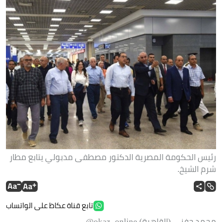
رئيس الحكومة المصرية الدكتور مصطفى مدبولي يتابع مطار
شرم الشيخ.
تابع قناة عكاظ على الواتساب
محمد حفني (القاهرة) okaz_online@