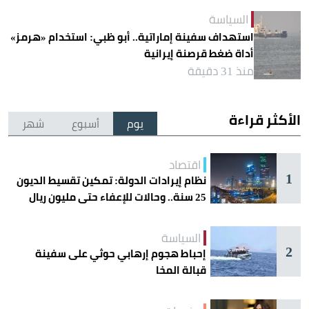
السياسة
استهداف سفينة إماراتية.. أبو ظبي: استخدام «هرمز»
أداة ضغط قرصنة إيرانية
منذ 31 دقيقة
الأكثر قراءة
يوم
أسبوع
شهر
اقتصاد
1
نظام إيرادات الدولة: تمكين تقسيط الديون
25 سنة.. وحالات للإعفاء حتى مليون ريال
السياسة
2
إحباط هجوم إرهابي حوثي على سفينة
قبالة المخا