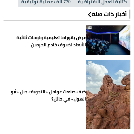
كتابة العدل الافتراضية
770 ألف عملية توثيقية
أخبار ذات صلة
عرض بانوراما تعليمية ولوحات ثلاثية
الأبعاد لضيوف خادم الحرمين
كيف صنعت عوامل «التجوية» جبل «أبو
الهول» في حائل؟