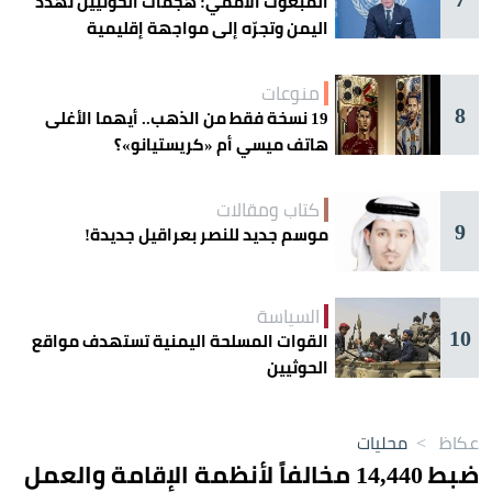
المبعوث الأممي: هجمات الحوثيين تهدد
اليمن وتجرّه إلى مواجهة إقليمية
منوعات
8
19 نسخة فقط من الذهب.. أيهما الأغلى
هاتف ميسي أم «كريستيانو»؟
كتاب ومقالات
9
موسم جديد للنصر بعراقيل جديدة!
السياسة
10
القوات المسلحة اليمنية تستهدف مواقع
الحوثيين
عكاظ
>
محليات
ضبط 14,440 مخالفاً لأنظمة الإقامة والعمل