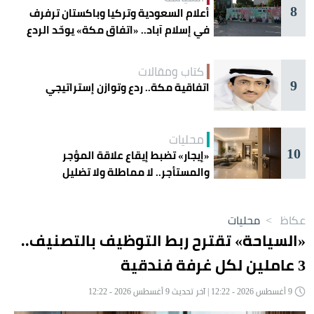
8
أعلام السعودية وتركيا وباكستان ترفرف
في إسلام آباد.. «اتفاق مكة» يوحّد الردع
كتاب ومقالات
9
اتفاقية مكة.. ردع وتوازن إستراتيجي
محليات
10
«إيجار» تضبط إيقاع علاقة المؤجر
والمستأجر.. لا مماطلة ولا تضليل
عكاظ
>
محليات
«السياحة» تقترح ربط التوظيف بالتصنيف..
3 عاملين لكل غرفة فندقية
9 أغسطس 2026 - 12:22 | آخر تحديث 9 أغسطس 2026 - 12:22