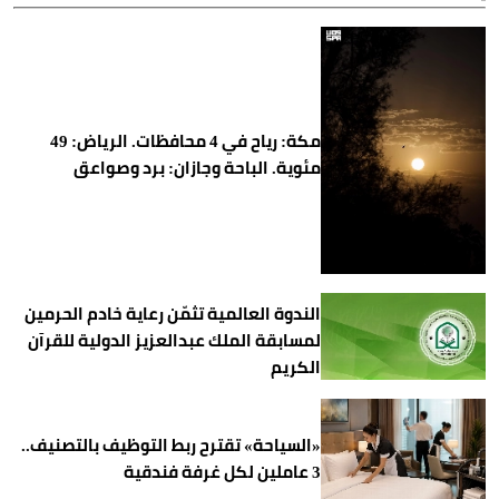
مكة: رياح في 4 محافظات. الرياض: 49
مئوية. الباحة وجازان: برد وصواعق
الندوة العالمية تثمّن رعاية خادم الحرمين
لمسابقة الملك عبدالعزيز الدولية للقرآن
الكريم
«السياحة» تقترح ربط التوظيف بالتصنيف..
3 عاملين لكل غرفة فندقية