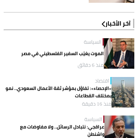
آخر الأخبار
السياسة
الموت يغيّب السفير الفلسطيني في مصر
منذ 6 دقائق
اقتصاد
«الإحصاء»: تفاؤل بمؤشر ثقة الأعمال السعودي.. نمو
بمختلف القطاعات
منذ 16 دقيقة
السياسة
عراقجي: نتبادل الرسائل.. ولا مفاوضات مع
واشنطن