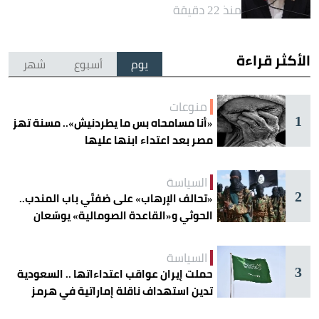
منذ 22 دقيقة
الأكثر قراءة
يوم
أسبوع
شهر
منوعات
1
«أنا مسامحاه بس ما يطردنيش».. مسنة تهز
مصر بعد اعتداء ابنها عليها
السياسة
2
«تحالف الإرهاب» على ضفتَي باب المندب..
الحوثي و«القاعدة الصومالية» يوسّعان
دائرة الخطر
السياسة
3
حملت إيران عواقب اعتداءاتها .. السعودية
تدين استهداف ناقلة إماراتية في هرمز