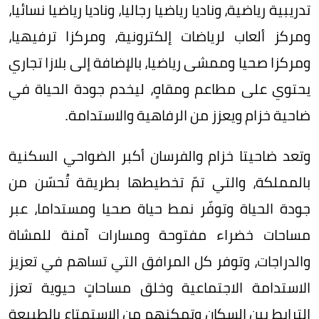
تدريبية رياضية، وناديا رياضيا رجاليا، وناديا رياضيا نسائيا،
ومركز ألعاب لرياضات إلكترونية، ومركزا ترفيهيا،
ومركزا صحيا وممشى رياضيا، بالإضافة إلى بلازا تجاري
يحتوي على مطاعم ومقاهٍ، ليخدم جودة الحياة في
ضاحية خزام ويعزز من الرفاهية والاستدامة.
وتعد ضاحيتا خزام والفرسان أكبر الضواحي السكنية
بالمملكة، والتي تمّ تخطيطها بطريقة تُحسّن من
جودة الحياة وتوفّر نمط حياة صحيا ومستداما، عبر
مساحات خضراء مفتوحة ومسارات آمنة للمشاة
والدراجات، وتوفر كل المرافق التي تساهم في تعزيز
الاستدامة الاجتماعية وخلق مساحاتٍ حيوية تعزز
الترابط بين السكان وتمكنهم من الاستمتاع بالطبيعة