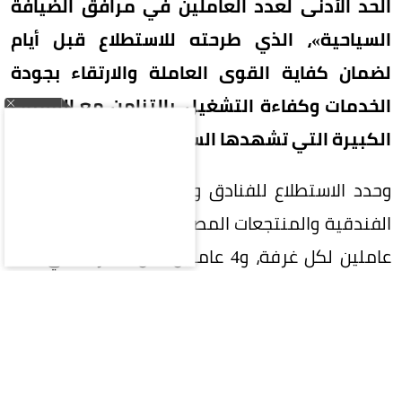
الحد الأدنى لعدد العاملين في مرافق الضيافة
السياحية»، الذي طرحته للاستطلاع قبل أيام
لضمان كفاية القوى العاملة والارتقاء بجودة
الخدمات وكفاءة التشغيل، بالتزامن مع القفزات
الكبيرة التي تشهدها السياحة السعودية.
وحدد الاستطلاع للفنادق والفلل الفندقية والشقق
الفندقية والمنتجعات المصنفة خمس نجوم فاخرة 3
عاملين لكل غرفة، و4 عاملين لكل 5 غرف في فئة
الخمس نجوم، و3 عاملين لكل 5 غرف للأربع نجوم،
وعاملين لكل 5 غرف للثلاث نجوم، وعاملاً لكل 5 غرف
لفئة النجمتين، فيما يكون الحد الأدنى عاملاً واحداً
لكل 10 غرف للمنشآت ذات النجمة الواحدة وغير