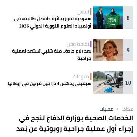
الناس
8
سعودية تفوز بجائزة «أفضل طالبة» في
أولمبياد العلوم النووية الدولي 2026
ثقافة وفن
9
بعد آلام حادة.. منة شلبي تستعد لعملية
جراحية
منوعات
10
سبعيني يدهس 4 دراجين مرتين في إيطاليا
عكاظ
>
محليات
الخدمات الصحية بوزارة الدفاع تنجح في
إجراء أول عملية جراحية روبوتية عن بُعد