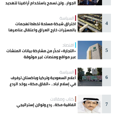
الجوار.. ولن نسمح باستخدام أراضينا لتهديد
أمنها
السياسة
4
اختراق شبكة مسلحة تخطط لهجمات
بالمسيّرات خارج العراق واعتقال عناصرها
اقتصاد
5
«التجارة» تحذّر من مشاركة بيانات المنشآت
عبر مواقع ومنصات غير موثوقة
السياسة
6
أعلام السعودية وتركيا وباكستان ترفرف
في إسلام آباد.. «اتفاق مكة» يوحّد الردع
كتاب ومقالات
7
اتفاقية مكة.. ردع وتوازن إستراتيجي