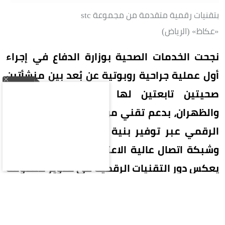
بتقنيات رقمية متقدمة من مجموعة stc
«عكاظ» (الرياض)
نجحت الخدمات الصحية بوزارة الدفاع في إجراء
أول عملية جراحية روبوتية عن بُعد بين منشأتين
صحيتين تابعتين لها في مدينتي الرياض
والظهران، بدعم تقني من مجموعة stc الممكن
الرقمي عبر توفير بنية تحتية رقمية متقدمة
وشبكة اتصال عالية الاعتمادية، في إنجاز نوعي
يعكس دور التقنيات الرقمية في تطوير منظومة
الرعاية الصحية بالمملكة.
ومثلت العملية محطة بارزة في توظيف تقنيات