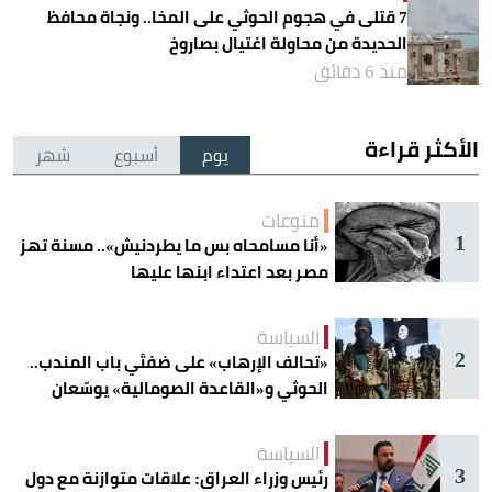
7 قتلى في هجوم الحوثي على المخا.. ونجاة محافظ
الحديدة من محاولة اغتيال بصاروخ
منذ 6 دقائق
الأكثر قراءة
يوم
أسبوع
شهر
منوعات
1
«أنا مسامحاه بس ما يطردنيش».. مسنة تهز
مصر بعد اعتداء ابنها عليها
السياسة
2
«تحالف الإرهاب» على ضفتَي باب المندب..
الحوثي و«القاعدة الصومالية» يوسّعان
دائرة الخطر
السياسة
3
رئيس وزراء العراق: علاقات متوازنة مع دول