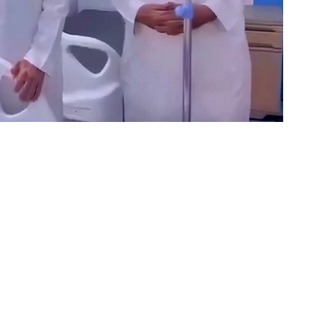
خالد آل مريّح (أبها) Abowajan@
اطَّلع مدير عام فرع هيئة الهلال الأ
الحريق القائم بمحافظة تنومة، وسير 
التشغيلية للفرق الإسعافية والمساندة ف
واطمأن على حالتهم، مشيداً بالجهود الت
التعامل مع الحريق، وتقديم الرعاية اللازمة