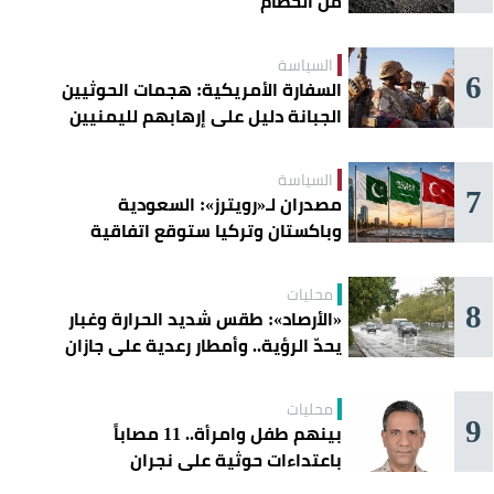
من الحطام
السياسة
6
السفارة الأمريكية: هجمات الحوثيين
الجبانة دليل على إرهابهم لليمنيين
السياسة
7
مصدران لـ«رويترز»: السعودية
وباكستان وتركيا ستوقع اتفاقية
«دفاع مشترك» اليوم في جدة
محليات
8
«الأرصاد»: طقس شديد الحرارة وغبار
يحدّ الرؤية.. وأمطار رعدية على جازان
وعسير
محليات
9
بينهم طفل وامرأة.. 11 مصاباً
باعتداءات حوثية على نجران