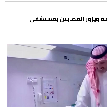
مة ويزور المصابين بمستشفى