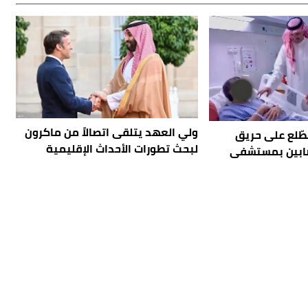
ولي العهد يتلقى اتصالاً من ماكرون
طّلع على حريق
لبحث تطورات الأحداث الإقليمية
صابين بمستشفى