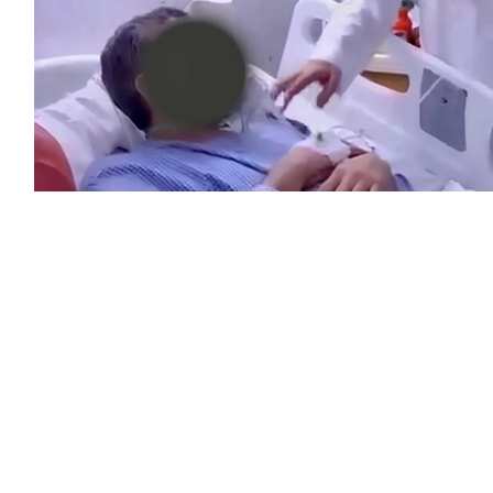
حمر بمنطقة عسير محمد الشهري على موقع
الأعمال الميدانية، ومستوى الجاهزية
يما زار المصابين بمستشفى النماص العام
ي تبذلها الكوادر الطبية والإسعافية في
 للمصابين.