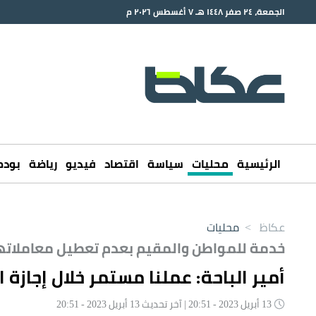
الجمعة، ٢٤ صفر ١٤٤٨ هـ ٧ أغسطس ٢٠٢٦ م
الرئيسية
محليات
سياسة
اقتصاد
فيديو
رياضة
بود
عكاظ
>
محليات
خدمة للمواطن والمقيم بعدم تعطيل معاملاته
أمير الباحة: عملنا مستمر خلال إجازة ا
13 أبريل 2023 - 20:51 | آخر تحديث 13 أبريل 2023 - 20:51