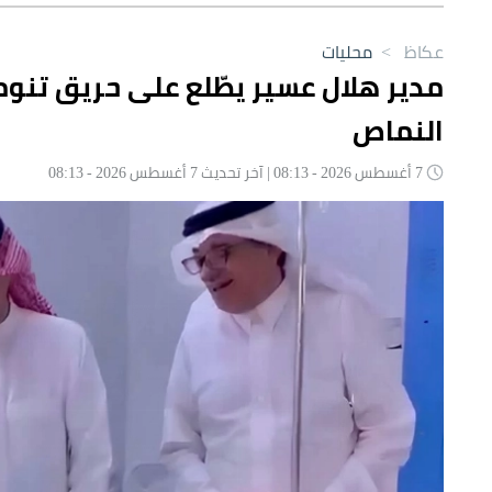
عكاظ
>
محليات
مدير هلال عسير يطّلع على حريق تنو
النماص
7 أغسطس 2026 - 08:13 | آخر تحديث 7 أغسطس 2026 - 08:13