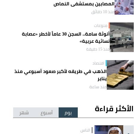
المصابين بمستشفى النماص
منذ 10 دقائق
منوعات
أنوثة سامة.. السجن 30 عاماً لأخطر «عصابة
نسائية عربية»
منذ 15 دقيقة
اقتصاد
الذهب في طريقه لأكبر صعود أسبوعي منذ
يناير
منذ ساعة
الأكثر قراءة
يوم
أسبوع
شهر
الناس