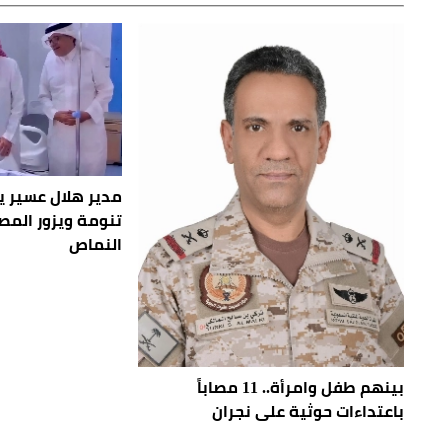
مدير هلال عسير ي
تنومة ويزور الم
النماص
بينهم طفل وامرأة.. 11 مصاباً
باعتداءات حوثية على نجران