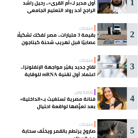
1
أول مدير لـ«أم القرى».. رحيل راشد
الراجح أحد رواد التعليم الجامعي
منوعات
2
بقيمة 3 مليارات.. مصر تفكك تشكيلًا
عصابيًا قبل تهريب شحنة كبتاجون
ضخمة
منوعات
3
لقاح جديد يغيّر مواجهة الإنفلونزا..
اعتماد أول تقنية mRNA للوقاية
الموسمية
ثقافة وفن
4
فنانة مصرية تستغيث بـ«الداخلية»
بعد تعرُّضها لواقعة احتيال
منوعات
5
صاروخ يرتطم بالقمر ويخلّف سحابة