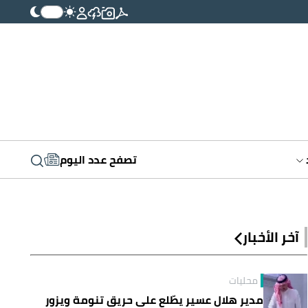
تصفح عدد اليوم
آخر الأخبار
محليات
مدير هلال عسير يطّلع على حريق تنومة ويزور