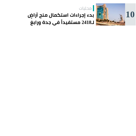
محليات
10
بدء إجراءات استكمال منح أراضٍ
لـ2418 مستفيداً في جدة ورابغ
والليث