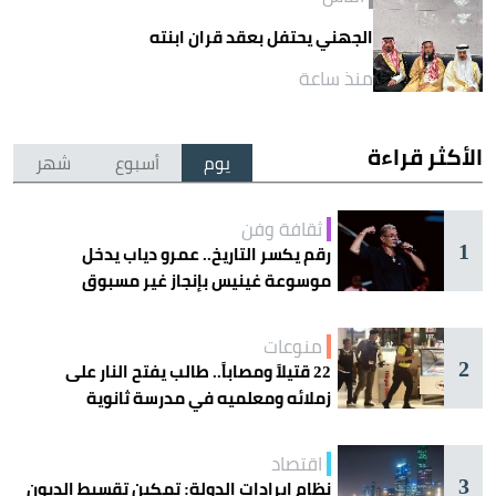
الجهني يحتفل بعقد قران ابنته
منذ ساعة
الأكثر قراءة
يوم
أسبوع
شهر
ثقافة وفن
1
رقم يكسر التاريخ.. عمرو دياب يدخل
موسوعة غينيس بإنجاز غير مسبوق
منوعات
2
22 قتيلاً ومصاباً.. طالب يفتح النار على
زملائه ومعلميه في مدرسة ثانوية
اقتصاد
3
نظام إيرادات الدولة: تمكين تقسيط الديون