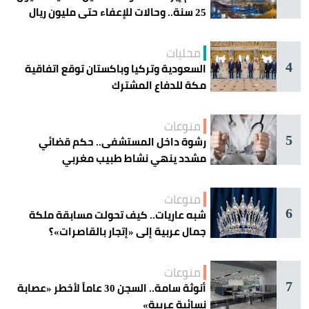
25 سنة.. وحالات للإعفاء حتى مليون ريال
محليات
4
السعودية وتركيا وباكستان توقع اتفاقية
مكة للدفاع المشترك
منوعات
5
رشوة داخل المستشفى.. حكم قضائي
مشدد ينهي نشاط طبيب مغربي
منوعات
6
شبه عاريات.. كيف تحولت مسابقة ملكة
جمال عربية إلى «إتجار بالقاصرات»؟
منوعات
7
أنوثة سامة.. السجن 30 عاماً لأخطر «عصابة
نسائية عربية»