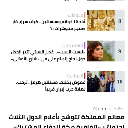
منوعات
8
أخذ 10 خواتم وسلسلتين.. كيف سرق فأر
«متجر مجوهرات»؟
ثقافة وفن
9
«ليست السبب».. غدير السبتي تثير الجدل
حول نجاح إلهام علي في «شارع الأعشى»
السياسة
10
غموض يكتنف مستقبل هرمز.. ترمب:
نهاية حرب إيران قريباً
عكاظ
>
محليات
معالم المملكة تتوشح بأعلام الدول الثلاث
احتفاءً بـ«اتفاقية مكة للدفاع المشترك»