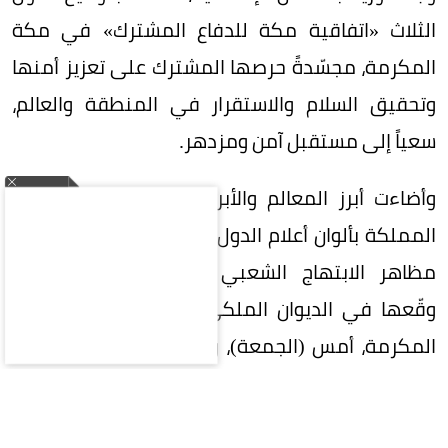
الثلاث «اتفاقية مكة للدفاع المشترك» في مكة
المكرمة، مجسّدةً حرصها المشترك على تعزيز أمنها
وتحقيق السلام والاستقرار في المنطقة والعالم،
سعياً إلى مستقبل آمن ومزدهر.
وأضاءت أبرز المعالم والأبراج في عدد من مناطق
المملكة بألوان أعلام الدول الثلاث، في مشهد واكب
مظاهر الابتهاج الشعبي بتوقيع الاتفاقية التي
وقّعها في الديوان الملكي بقصر الصفا في مكة
المكرمة، أمس (الجمعة)، ولي العهد رئيس مجلس
الوزراء الأمير محمد بن سلمان بن عبدالعزيز، والرئيس
التركي رجب طيب أردوغان، ورئيس وزراء باكستان