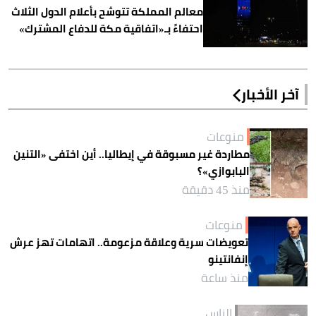
معالم المملكة تتوشح بأعلام الدول الثلاث
احتفاءً بـ«اتفاقية مكة للدفاع المشترك»
آخر الأخبار
منوعات
مطاردة غير مسبوقة في إيطاليا.. أين اختفى «التنين
البابوازي»؟
منذ 45 دقيقة
منوعات
تعويضات سرية وعلاقة مزعومة.. اتهامات تهز عرش
إنفانتينو
منذ ساعة
الناس