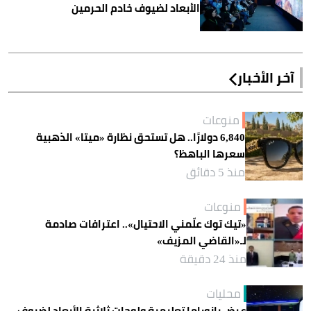
الأبعاد لضيوف خادم الحرمين
آخر الأخبار
منوعات
6,840 دولارًا.. هل تستحق نظارة «ميتا» الذهبية
سعرها الباهظ؟
منذ 5 دقائق
منوعات
«تيك توك علّمني الاحتيال».. اعترافات صادمة
لـ«القاضي المزيف»
منذ 24 دقيقة
محليات
عرض بانوراما تعليمية ولوحات ثلاثية الأبعاد لضيوف