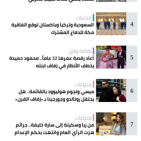
محليات
4
السعودية وتركيا وباكستان توقع اتفاقية
مكة للدفاع المشترك
ثقافة وفن
5
أعاد رقصة عمرها 32 عاماً.. محمود حميدة
يخطف الأنظار في زفاف ابنته
منوعات
6
ميسي ونجوم هوليوود بالقائمة.. هل
يحتفل رونالدو وجورجينا بـ«زفاف القرن»
غداً؟
منوعات
7
من ريا وسكينة إلى سارة خليفة.. جرائم
هزت الرأي العام وانتهت بحكم الإعدام