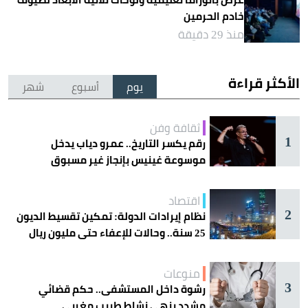
خادم الحرمين
منذ 29 دقيقة
الأكثر قراءة
يوم
أسبوع
شهر
ثقافة وفن
1
رقم يكسر التاريخ.. عمرو دياب يدخل
موسوعة غينيس بإنجاز غير مسبوق
اقتصاد
2
نظام إيرادات الدولة: تمكين تقسيط الديون
25 سنة.. وحالات للإعفاء حتى مليون ريال
منوعات
3
رشوة داخل المستشفى.. حكم قضائي
مشدد ينهي نشاط طبيب مغربي