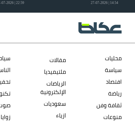
22:59 | 27-07-2026
14:54 | 27-07-2026
محليات
سياح
مقالات
سياسة
النا
ملتيميديا
اقتصاد
تحقي
الرياضات
الإلكترونية
رياضة
تكنول
سعوديات
ثقافة وفن
صوت 
ازياء
منوعات
زواي