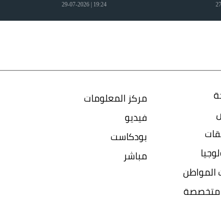
19:24 | 29-07-2026
ة
مركز المعلومات
س
فيديو
قات
بودكاست
وجيا
مباشر
المواطن
ا متخصصة