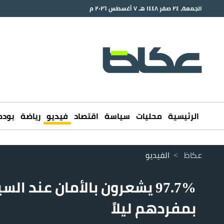
الجمعة، ٢٤ صفر ١٤٤٨ هـ ٧ أغسطس ٢٠٢٦ م
الرئيسية
محليات
سياسة
اقتصاد
فيديو
رياضة
بود
عكاظ
>
الفيديو
97.7% يشعرون بالأمان عند السي
بمفردهم ليلاً