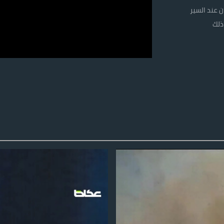
ن 97.7% يشعرون بالأمان عند السير
ذلك