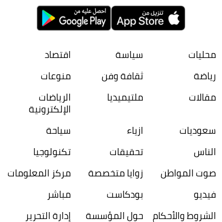
محليات
سياسة
اقتصاد
رياضة
ثقافة وفن
منوعات
مقالات
ملتيميديا
الرياضات
الإلكترونية
سعوديات
ازياء
سياحة
الناس
تحقيقات
تكنولوجيا
صوت المواطن
زوايا متخصصة
مركز المعلومات
فيديو
بودكاست
مباشر
الشروط والأحكام
حول المؤسسة
إدارة التحرير