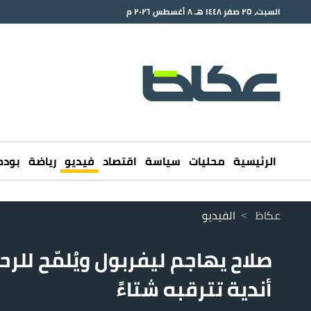
السبت، ٢٥ صفر ١٤٤٨ هـ ٨ أغسطس ٢٠٢٦ م
الرئيسية
محليات
سياسة
اقتصاد
فيديو
رياضة
بود
عكاظ
>
الفيديو
صلاح يهاجم ليفربول ويُلمّح للرح
أندية تترقبه شتاءً