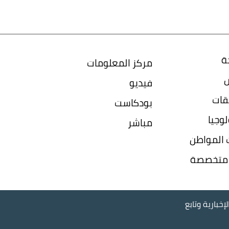
ة
مركز المعلومات
س
فيديو
قات
بودكاست
وجيا
مباشر
المواطن
ا متخصصة
إخبارية وتابع