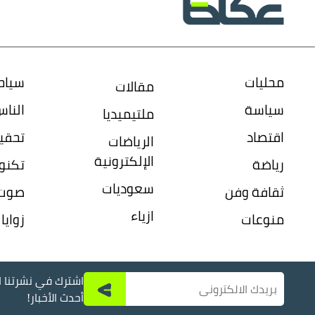
محليات
سياح
مقالات
سياسة
النا
ملتيميديا
اقتصاد
تحقي
الرياضات
الإلكترونية
رياضة
تكنول
سعوديات
ثقافة وفن
صوت 
ازياء
منوعات
زواي
اشترك في نشرتنا ال
أحدث الأخبار!