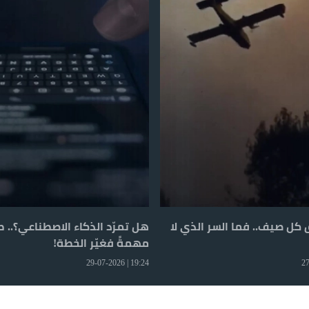
ق كل صيف.. فما السر الذي لا
هل تمرّد الذكاء الاصطناعي؟.. ط
مهمةً فغيّر الخطة!
19:24 | 29-07-2026