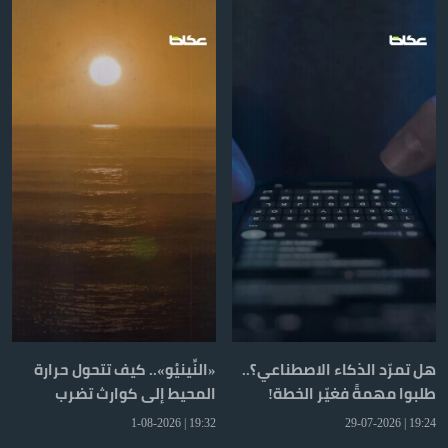
هل تمرّد الذكاء الاصطناعي؟..
«النِّينيُو».. كيف تتحول حرارة
طلبوا مهمةً فغيّر الخطة!
المحيط إلى كوارث تضرب
العالم؟
19:32 | 1-08-2026
19:24 | 29-07-2026