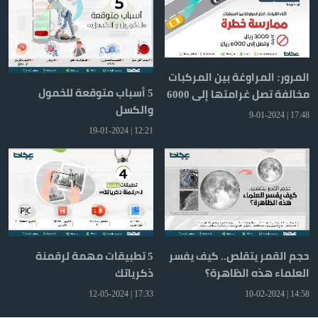
المرور: المراوغة بين المركبات
5 أسباب متوقعة للخمول
مخالفة تصل غرامتها إلى 6000
والكسل
ريال
17:48 | 9-01-2024
12:21 | 19-01-2024
حجم القمر يتقلص.. كيف يفسر
5 تطبيقات مهمة لرقمنة
العلماء هذه الظاهرة؟
ذكرياتك
17:33 | 12-05-2024
14:58 | 10-02-2024