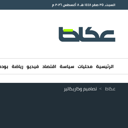
السبت، ٢٥ صفر ١٤٤٨ هـ ٨ أغسطس ٢٠٢٦ م
الرئيسية
محليات
سياسة
اقتصاد
فيديو
رياضة
بود
عكاظ
>
تصاميم وكاريكاتير