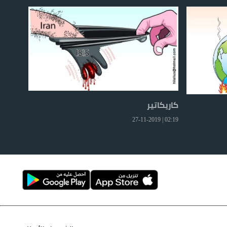
كاريكاتير
02:19 | 27-11-2019