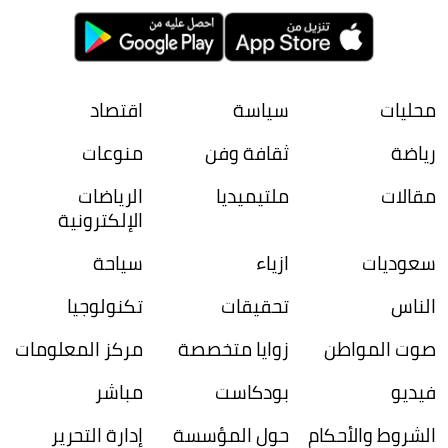
محليات
سياسة
اقتصاد
رياضة
ثقافة وفن
منوعات
مقالات
ملتيميديا
الرياضات
الإلكترونية
سعوديات
ازياء
سياحة
الناس
تحقيقات
تكنولوجيا
صوت المواطن
زوايا متخصصة
مركز المعلومات
فيديو
بودكاست
مباشر
الشروط والأحكام
حول المؤسسة
إدارة التحرير