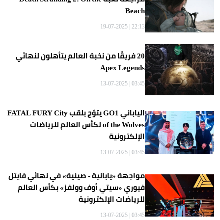
Beach
22:13 | 19-07-2025
20 فريقًا من نخبة العالم يتأهلون لنهائي
Apex Legends
03:45 | 13-07-2025
الياباني GO1 يتوّج بلقب FATAL FURY City
of the Wolves لكأس العالم للرياضات
الإلكترونية
03:45 | 13-07-2025
مواجهة «يابانية - صينية» في نهائي فايتل
فيوري «سيتي أوف وولفز» بكأس العالم
للرياضات الإلكترونية
03:45 | 13-07-2025