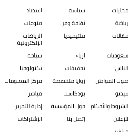
محليات
سياسة
اقتصاد
رياضة
ثقافة وفن
منوعات
مقالات
ملتيميديا
الرياضات
الإلكترونية
سعوديات
ازياء
سياحة
الناس
تحقيقات
تكنولوجيا
صوت المواطن
زوايا متخصصة
مركز المعلومات
فيديو
بودكاست
مباشر
الشروط والأحكام
حول المؤسسة
إدارة التحرير
للإعلان
إتصل بنا
الإشتراكات
مباشر