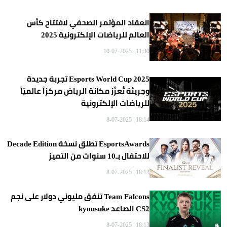
انعقاد المؤتمر الصحفي لافتتاح كأس
العالم للرياضات الإلكترونية 2025
11:30 | 10-07-2025
Esports World Cup 2025 تجربة جديدة
وجريئة تُعزّز مكانة الرياض مركزاً عالميّاً
للرياضات الإلكترونية
18:14 | 8-07-2025
EsportsAwards تطلق نسخة Decade Edition
للاحتفال بـ10 سنوات من التميز
18:13 | 8-07-2025
Team Falcons تنفق مليوني دولار على نجم
CS2 الصاعد kyousuke
18:13 | 8-07-2025