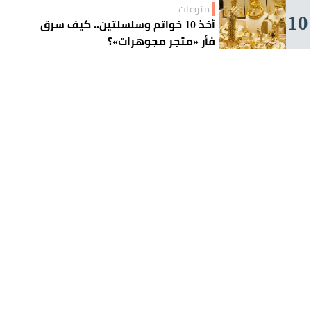
منوعات
10
أخذ 10 خواتم وسلسلتين.. كيف سرق
فأر «متجر مجوهرات»؟