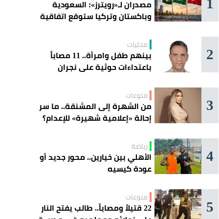
1
مصدران لـ«رويترز»: السعودية
وباكستان وتركيا ستوقع اتفاقية
«دفاع مشترك» اليوم في جدة
محليات
2
بينهم طفل وامرأة.. 11 مصاباً
باعتداءات حوثية على نجران
منوعات
3
من الشهرة إلى المشنقة.. ما سر
إحالة «إعلامية شهيرة» للإعدام؟
رياضة
4
الأهلي بين خيارين.. محور جديد أو
عودة كيسيه
منوعات
5
22 قتيلاً ومصاباً.. طالب يفتح النار