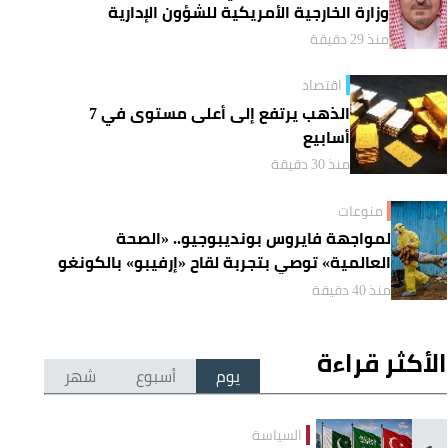
وزارة الخارجية الأمريكية للشؤون الإدارية
منذ 29 دقيقة
اقتصاد
الذهب يرتفع إلى أعلى مستوى في 7
أسابيع
منذ 30 دقيقة
منوعات
لمواجهة فايروس بونديبوجيو.. «الصحة
العالمية» توصي بتجربة لقاح «إرفيبو» بالكونغو
منذ 40 دقيقة
الأكثر قراءة
يوم
أسبوع
شهر
السياسة