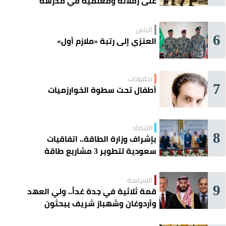
على زملائه ومعلميه في مدرسة
ثانوية
الناس
6
العنزي إلى رتبة «ملازم أول»
تحقيقات
7
أطفال تحت سطوة الخوارزميات
اقتصاد
8
بإشراف وزارة الطاقة.. اتفاقيات
سعودية لتطوير 3 مشاريع طاقة
شمسية في سورية
السياسة
9
قمة ثلاثية في جدة غداً.. ولي العهد
وأردوغان وشهباز شريف يبحثون
تعزيز التعاون