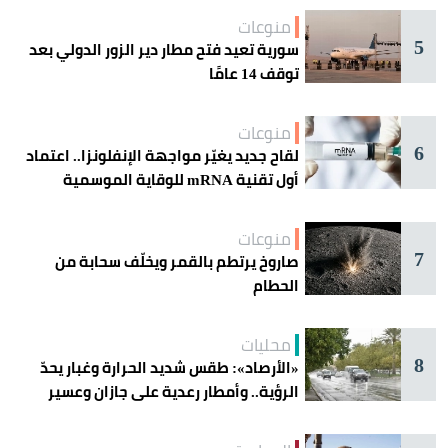
منوعات
5
سورية تعيد فتح مطار دير الزور الدولي بعد
توقف 14 عامًا
منوعات
6
لقاح جديد يغيّر مواجهة الإنفلونزا.. اعتماد
أول تقنية mRNA للوقاية الموسمية
منوعات
7
صاروخ يرتطم بالقمر ويخلّف سحابة من
الحطام
محليات
8
«الأرصاد»: طقس شديد الحرارة وغبار يحدّ
الرؤية.. وأمطار رعدية على جازان وعسير