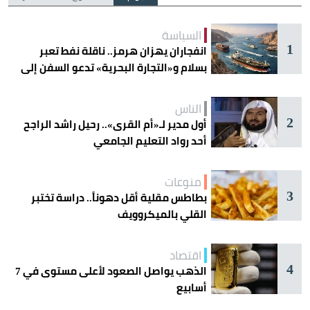
السياسة
1
انفجاران يهزان هرمز.. ناقلة نفط تعبر
بسلام و«التجارة البحرية» تدعو السفن إلى
الحذر
الناس
2
أول مدير لـ«أم القرى».. رحيل راشد الراجح
أحد رواد التعليم الجامعي
منوعات
3
بطاطس مقلية أقل دهوناً.. دراسة تختبر
القلي بالميكروويف
اقتصاد
4
الذهب يواصل الصعود لأعلى مستوى في 7
أسابيع