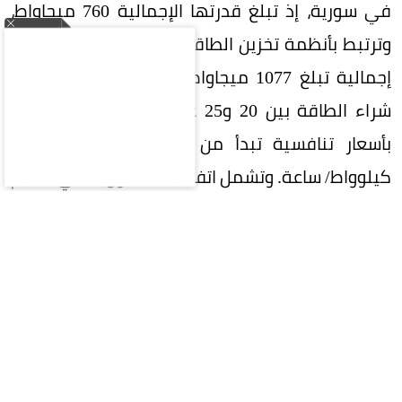
في سورية، إذ تبلغ قدرتها الإجمالية 760 ميجاواط،
وترتبط بأنظمة تخزين الطاقة بتقنية البطاريات بقدرة
إجمالية تبلغ 1077 ميجاواط/ ساعة. وتمتد اتفاقيات
شراء الطاقة بين 20 و25 عامًا، فيما تنتج الكهرباء
بأسعار تنافسية تبدأ من 3 سنتات أمريكية لكل
كيلوواط/ ساعة. وتشمل اتفاقيتا التعاون الفني تقديم
خدمات استشارية وهندسية متخصصة لدعم إدارة
وتنفيذ المشاريع، إلى جانب التعاون الفني ونقل
الخبرات التقنية في مجالات محطات التحويل الرئيسية
وتوليد الطاقة وأنظمة تخزينها، بما يضمن تنفيذ
المشاريع وفق أعلى المعايير الفنية. كما تسهم
الاتفاقيتان في تعزيز التكامل والتعاون بين الأطراف