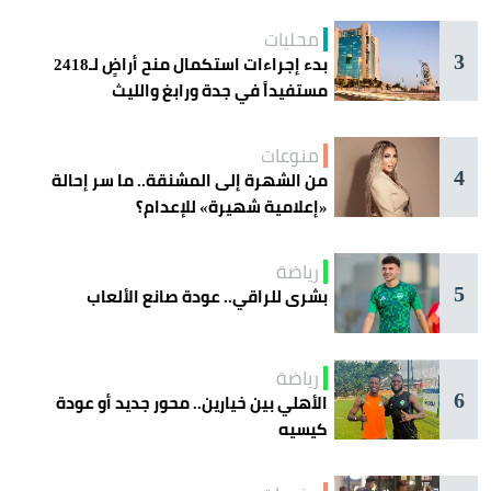
محليات
3
بدء إجراءات استكمال منح أراضٍ لـ2418
مستفيداً في جدة ورابغ والليث
منوعات
4
من الشهرة إلى المشنقة.. ما سر إحالة
«إعلامية شهيرة» للإعدام؟
رياضة
5
بشرى للراقي.. عودة صانع الألعاب
رياضة
6
الأهلي بين خيارين.. محور جديد أو عودة
كيسيه