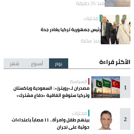
منذ 35 دقيقة
محليات
رئيس جمهورية تركيا يغادر جدة
منذ ساعة
الأكثر قراءة
يوم
أسبوع
شهر
السياسة
1
مصدران لـ«رويترز»: السعودية وباكستان
وتركيا ستوقع اتفاقية «دفاع مشترك»
اليوم في جدة
محليات
2
بينهم طفل وامرأة.. 11 مصاباً باعتداءات
حوثية على نجران