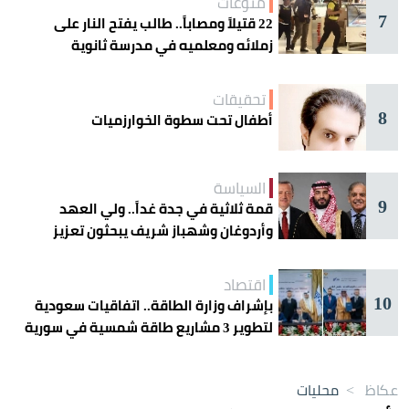
منوعات
7
22 قتيلاً ومصاباً.. طالب يفتح النار على
زملائه ومعلميه في مدرسة ثانوية
تحقيقات
8
أطفال تحت سطوة الخوارزميات
السياسة
9
قمة ثلاثية في جدة غداً.. ولي العهد
وأردوغان وشهباز شريف يبحثون تعزيز
التعاون
اقتصاد
10
بإشراف وزارة الطاقة.. اتفاقيات سعودية
لتطوير 3 مشاريع طاقة شمسية في سورية
عكاظ
>
محليات