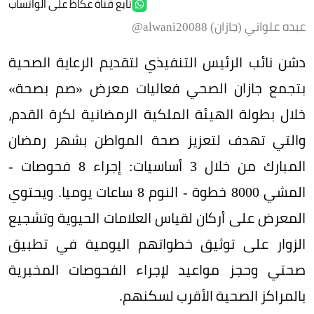
تابع قناة عكاظ على الواتساب
عبده علواني (جازان) alwani20088@
دشن نائب الرئيس التنفيذي لتقديم الرعاية الصحية
بتجمع جازان الصحي فعاليات معرض «صم بصحة»
خلال بطولة الهيئة الملكية الرمضانية لكرة القدم،
والتي تهدف لتعزيز صحة المواطن بشهر رمضان
المبارك من خلال 3 أساسيات: إجراء 8 فحوصات -
⁠المشي 8000 خطوة - ⁠النوم 8 ساعات يوميا. ويحتوي
المعرض على أركان لقياس العلامات الحيوية وتشجيع
الزوار على توثيق خطواتهم اليومية في تطبيق
صحتي وحجز مواعيد لإجراء الفحوصات المخبرية
بالمراكز الصحية الأقرب لسكنهم.