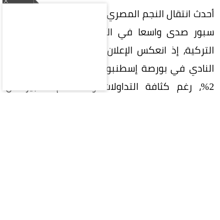
أحدث انتقال النجم المصري محمد صلاح إلى طرابزون
سبور صدى واسعا في الأوساط الرياضية والمالية
التركية، إذ انعكس الإعلان عن الصفقة على سهم
النادي في بورصة إسطنبول بارتفاع محدود بلغ نحو
2%، رغم كثافة التداولات والاهتمام الكبير من
المستثمرين. ويعكس الأداء المتحفظ للسهم أن
الأسواق كانت قد استبقت الإعلان الرسمي، بعدما
شهدت أسابيع من المضاربات على خلفية توقع إتمام
الصفقة.
وتتجاوز قيمة انضمام صلاح الجانب الفني، إذ يرى