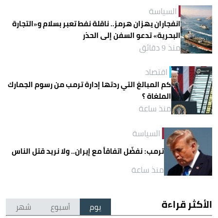
السياسة
انفجاران يهزان هرمز.. ناقلة نفط تعبر بسلام و«التجارة
البحرية» تدعو السفن إلى الحذر
منذ 9 دقائق
اقتصاد
كم المبالغ التي ردتها إدارة ترمب من رسوم الجمارك
الملغاة ؟
منذ ساعة
السياسة
ترمب: نفضّل اتفاقاً مع إيران.. ولا نريد قتل الناس
منذ ساعة
الأكثر قراءة
يوم
أسبوع
شهر