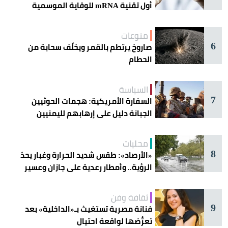
أول تقنية mRNA للوقاية الموسمية
منوعات
6
صاروخ يرتطم بالقمر ويخلّف سحابة من
الحطام
السياسة
7
السفارة الأمريكية: هجمات الحوثيين
الجبانة دليل على إرهابهم لليمنيين
محليات
8
«الأرصاد»: طقس شديد الحرارة وغبار يحدّ
الرؤية.. وأمطار رعدية على جازان وعسير
ثقافة وفن
9
فنانة مصرية تستغيث بـ«الداخلية» بعد
تعرُّضها لواقعة احتيال