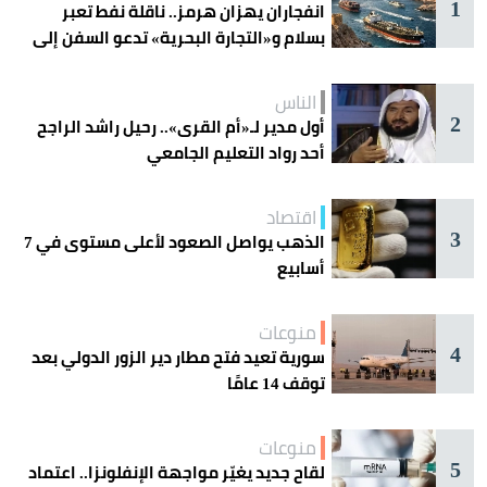
1
انفجاران يهزان هرمز.. ناقلة نفط تعبر
بسلام و«التجارة البحرية» تدعو السفن إلى
الحذر
الناس
2
أول مدير لـ«أم القرى».. رحيل راشد الراجح
أحد رواد التعليم الجامعي
اقتصاد
3
الذهب يواصل الصعود لأعلى مستوى في 7
أسابيع
منوعات
4
سورية تعيد فتح مطار دير الزور الدولي بعد
توقف 14 عامًا
منوعات
5
لقاح جديد يغيّر مواجهة الإنفلونزا.. اعتماد