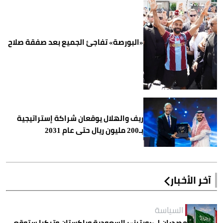
«البورصة» تفاجئ الجميع بعد صفقة صلاح
ريف والهلال يوقعان شراكة إستراتيجية
بـ200 مليون ريال حتى عام 2031
آخر الأخبار
السياسة
مصدران لـ«رويترز»: السعودية وباكستان وتركيا ستوقع