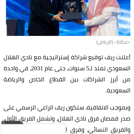
«عكاظ» (الرياض)
أعلنت ريف توقيع شراكة إستراتيجية مع نادي الهلال
السعودي تمتد لـ5 سنوات، حتى عام 2031، في واحدة
من أبرز الشراكات بين القطاع الخاص والرياضة
السعودية.
وبموجب الاتفاقية، ستكون ريف الراعي الرسمي على
صدر قمصان فرق نادي الهلال، وتشمل الفريق الأول،
والفريق النسائي، وفرق الفئات السنية (الناشئين)،