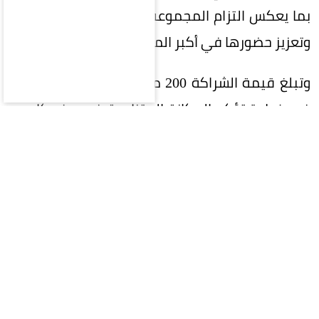
بما يعكس التزام المجموعة بدعم الرياضة السعودية
وتعزيز حضورها في أكبر المحافل الرياضية.
وتبلغ قيمة الشراكة 200 مليون ريال على 5 سنوات،
في خطوة تؤكد المكانة المتنامية في ريف كإحدى
العلامات التجارية السعودية الرائدة، وسعيها إلى بناء
شراكات إستراتيجية طويلة الأمد تحقق قيمة مضافة
للطرفين.
وتواصل ريف توسعها محلياً وعالمياً، إذ تمتلك أكثر
من 400 فرع في 40 دولة حول العالم، ما يعكس نجاح
إستراتيجيتها في الوصول إلى الأسواق العالمية
وترسيخ حضورها كإحدى أبرز العلامات السعودية في